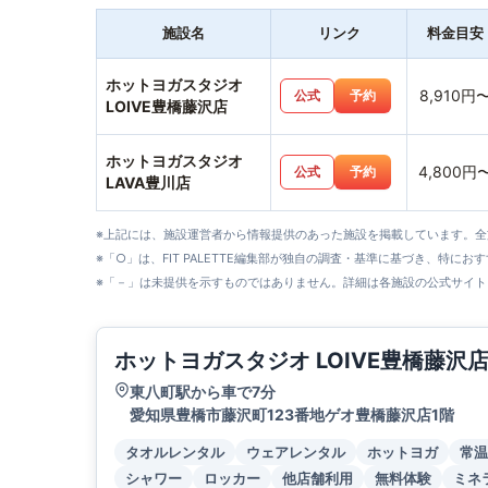
施設名
リンク
料金目安
ホットヨガスタジオ
8,910円
公式
予約
LOIVE豊橋藤沢店
ホットヨガスタジオ
4,800円
公式
予約
LAVA豊川店
※上記には、施設運営者から情報提供のあった施設を掲載しています。
※「○」は、FIT PALETTE編集部が独自の調査・基準に基づき、特にお
※「－」は未提供を示すものではありません。詳細は各施設の公式サイト
ホットヨガスタジオ LOIVE豊橋藤沢
東八町駅から車で7分
愛知県豊橋市藤沢町123番地ゲオ豊橋藤沢店1階
タオルレンタル
ウェアレンタル
ホットヨガ
常温
シャワー
ロッカー
他店舗利用
無料体験
ミネ