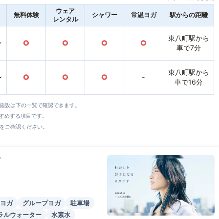
ウェア
無料体験
シャワー
常温ヨガ
駅からの距離
レンタル
東八町駅から
〜
○
○
○
○
車で7分
東八町駅から
〜
○
○
○
-
車で16分
全施設は下の一覧で確認できます。
すすめする項目です。
をご確認ください。
店
ヨガ
グループヨガ
駐車場
ラルウォーター
水素水