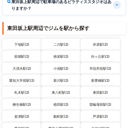
東田坂上駅周辺で駐車場のあるピラティススタジオはあ
りますか？
東田坂上駅周辺でジムを駅から探す
下地駅(2)
二川駅(2)
井原駅(2)
前畑駅(2)
南栄駅(2)
向ヶ丘駅(2)
大清水駅(2)
小池駅(2)
市役所前駅(2)
愛知大学前駅(2)
新川駅(2)
新豊橋駅(2)
札木駅(2)
東八町駅(2)
東田駅(2)
柳生橋駅(2)
植田駅(2)
競輪場前駅(2)
老津駅(2)
船町駅(2)
芦原駅(2)