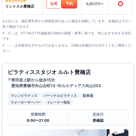
キャンペーン中
○
公式
予約
8,800円〜
リントスル豊橋店
※上記には、施設運営者から情報提供のあった施設を掲載しています。全施設は下の一
覧で確認できます。
※「○」は、FIT PALETTE編集部が独自の調査・基準に基づき、特におすすめする項目
です。
※「－」は未提供を示すものではありません。詳細は各施設の公式サイトをご確認くだ
さい。
ピラティススタジオ ルルト豊橋店
東田坂上駅から徒歩15分
愛知県豊橋市向山台町13-10カルディアス向山203
マシンピラティス
パーソナルピラティス
駐車場
ウォーターサーバー
トレーナー指名
営業時間
定休日
9:00〜21:00
要確認