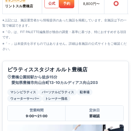
キャンペーン中
○
公式
予約
8,800円〜
リントスル豊橋店
※上記には、施設運営者から情報提供のあった施設を掲載しています。全施設は下の一
覧で確認できます。
※「○」は、FIT PALETTE編集部が独自の調査・基準に基づき、特におすすめする項目
です。
※「－」は未提供を示すものではありません。詳細は各施設の公式サイトをご確認くだ
さい。
ピラティススタジオ ルルト豊橋店
豊橋公園前駅から徒歩15分
愛知県豊橋市向山台町13-10カルディアス向山203
マシンピラティス
パーソナルピラティス
駐車場
ウォーターサーバー
トレーナー指名
営業時間
定休日
9:00〜21:00
要確認