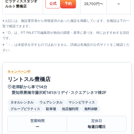
ピラティススタジオ
-
公式
予約
29,700円〜
ルルト豊橋店
※上記には、施設運営者から情報提供のあった施設を掲載しています。全施設は下の一
覧で確認できます。
※「○」は、FIT PALETTE編集部が独自の調査・基準に基づき、特におすすめする項目
です。
※「－」は未提供を示すものではありません。詳細は各施設の公式サイトをご確認くだ
さい。
キャンペーン中
リントスル豊橋店
老津駅から車で14分
愛知県豊橋市藤沢町141ホリデイ･スクエアシネマ棟2F
タオルレンタル
ウェアレンタル
マシンピラティス
グループピラティス
駐車場
他店舗利用
無料体験
営業時間
定休日
ー
毎週日曜日