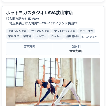
ホットヨガスタジオ LAVA狭山市店
入間市駅から車で6分
埼玉県狭山市入間川2ー26ー15アイランド狭山2F
タオルレンタル
ウェアレンタル
マットピラティス
ホットヨガ
常温ヨガ
駐車場
シャワー
ロッカー
他店舗利用
もっと見る
営業時間
定休日
ー
毎週火曜日