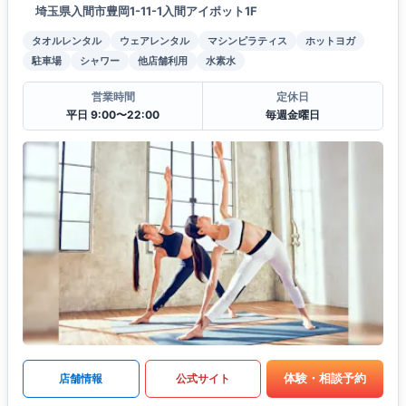
埼玉県入間市豊岡1-11-1入間アイポット1F
タオルレンタル
ウェアレンタル
マシンピラティス
ホットヨガ
駐車場
シャワー
他店舗利用
水素水
営業時間
定休日
平日 9:00〜22:00
毎週金曜日
体験・相談予約
店舗情報
公式サイト