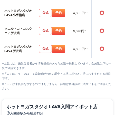
ホットヨガスタジオ
○
公式
予約
4,800円〜
LAVA小手指店
ソエルトコトコスク
○
公式
予約
9,878円〜
エア所沢店
ホットヨガスタジオ
○
公式
予約
4,800円〜
LAVA所沢店
※上記には、施設運営者から情報提供のあった施設を掲載しています。全施設は下の一
覧で確認できます。
※「○」は、FIT PALETTE編集部が独自の調査・基準に基づき、特におすすめする項目
です。
※「－」は未提供を示すものではありません。詳細は各施設の公式サイトをご確認くだ
さい。
ホットヨガスタジオ LAVA入間アイポット店
入間市駅から徒歩11分