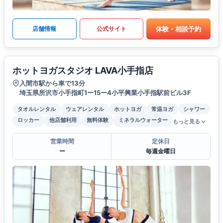
体験・相談予約
店舗情報
公式サイト
ホットヨガスタジオ LAVA小手指店
入間市駅から車で13分
埼玉県所沢市小手指町1ー15ー4小平興業小手指駅前ビル3F
タオルレンタル
ウェアレンタル
ホットヨガ
常温ヨガ
シャワー
ロッカー
他店舗利用
無料体験
ミネラルウォーター
もっと見る
営業時間
定休日
ー
毎週金曜日