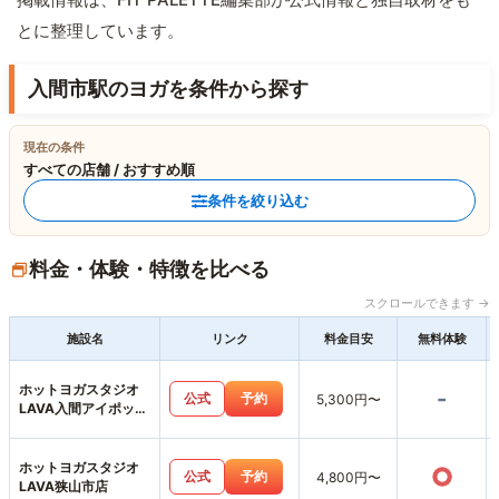
とに整理しています。
入間市駅のヨガを条件から探す
現在の条件
すべての店舗 / おすすめ順
条件を絞り込む
料金・体験・特徴を比べる
スクロールできます →
施設名
リンク
料金目安
無料体験
ホットヨガスタジオ
-
公式
予約
5,300円〜
LAVA入間アイポット
店
ホットヨガスタジオ
○
公式
予約
4,800円〜
LAVA狭山市店