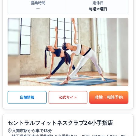
営業時間
定休日
ー
毎週木曜日
体験・相談予約
店舗情報
公式サイト
セントラルフィットネスクラブ24小手指店
入間市駅から車で13分