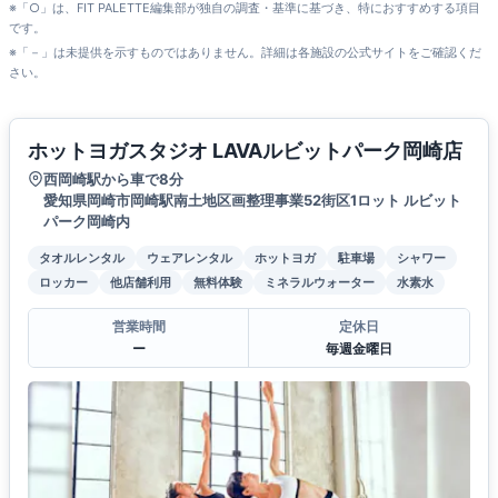
※「○」は、FIT PALETTE編集部が独自の調査・基準に基づき、特におすすめする項目
です。
※「－」は未提供を示すものではありません。詳細は各施設の公式サイトをご確認くだ
さい。
ホットヨガスタジオ LAVAルビットパーク岡崎店
西岡崎駅から車で8分
愛知県岡崎市岡崎駅南土地区画整理事業52街区1ロット ルビット
パーク岡崎内
タオルレンタル
ウェアレンタル
ホットヨガ
駐車場
シャワー
ロッカー
他店舗利用
無料体験
ミネラルウォーター
水素水
営業時間
定休日
ー
毎週金曜日