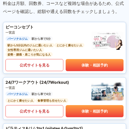
料金は月額、回数券、コースなど複雑な場合があるため、公式
ページを確認し、総額や通える回数をチェックしましょう。
ビーコンセプト
一宮店
パーソナルジム
駅から車で5分
駅から5分以内のジムに通いたい人
とにかく痩せたい人
女性専用ジムに通いたい人
姿勢・腰痛・肩こりが気になる人
公式サイトを見る
体験・相談予約
24/7ワークアウト (24/7Workout)
一宮店
パーソナルジム
駅から車で4分
とにかく痩せたい人
食事管理も任せたい人
公式サイトを見る
体験・相談予約
ピラティス&ジム1to1 (pilates＆Gym1to1)