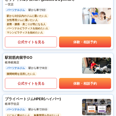
一宮店
パーソナルジム
駅から車で5分
駅から5分以内のジムに通いたい人
女性専用ジムに通いたい人
姿勢・腰痛・肩こりが気になる人
パーソナルピラティスを始めたい人
マシンピラティスを始めたい人
公式サイトを見る
体験・相談予約
駅前筋肉留学GO
岐阜岐南店
パーソナルジム
駅から車で18分
隙間時間を活用したい人
公式サイトを見る
体験・相談予約
プライベートジムHPER(ハイパー)
岐阜宇佐店
パーソナルジム
駅から車で20分
とにかく痩せたい人
食事管理も任せたい人