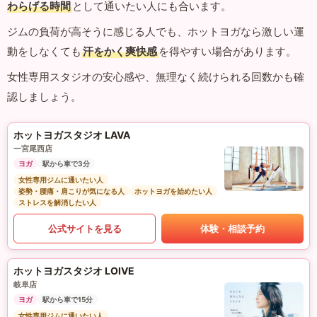
わらげる時間
として通いたい人にも合います。
ジムの負荷が高そうに感じる人でも、ホットヨガなら激しい運
動をしなくても
汗をかく爽快感
を得やすい場合があります。
女性専用スタジオの安心感や、無理なく続けられる回数かも確
認しましょう。
ホットヨガスタジオ LAVA
一宮尾西店
ヨガ
駅から車で3分
女性専用ジムに通いたい人
姿勢・腰痛・肩こりが気になる人
ホットヨガを始めたい人
ストレスを解消したい人
公式サイトを見る
体験・相談予約
ホットヨガスタジオ LOIVE
岐阜店
ヨガ
駅から車で15分
女性専用ジムに通いたい人