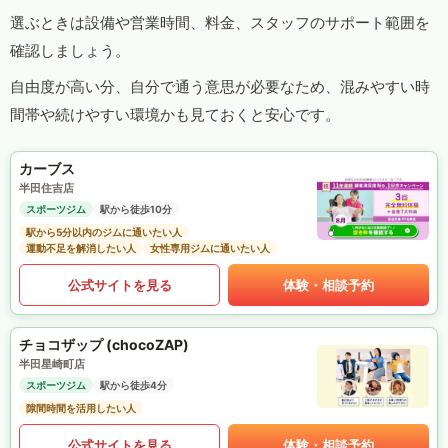
選ぶときは設備や営業時間、料金、スタッフのサポート範囲を
確認しましょう。
自由度が高い分、自分で通う意思が必要なため、混みやすい時
間帯や続けやすい環境かも見ておくと安心です。
カーブス
半田住吉店
スポーツジム
駅から徒歩10分
駅から5分以内のジムに通いたい人
運動不足を解消したい人
女性専用ジムに通いたい人
公式サイトを見る
体験・相談予約
チョコザップ (chocoZAP)
半田星崎町店
スポーツジム
駅から徒歩4分
隙間時間を活用したい人
公式サイトを見る
体験・相談予約