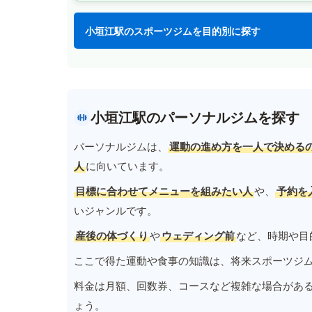
小垣江駅のスポーツジムを目的別に探す
小垣江駅のパーソナルジムを探す
パーソナルジムは、
運動の進め方を一人で決める
人
に向いています。
目標に合わせてメニューを組みたい人
や、
予約を
いジャンルです。
産後の体づくり
や
ウェディング前
など、時期や目
ここで得た運動や食事の知識は、将来スポーツジ
料金は月額、回数券、コースなど複雑な場合があ
ょう。