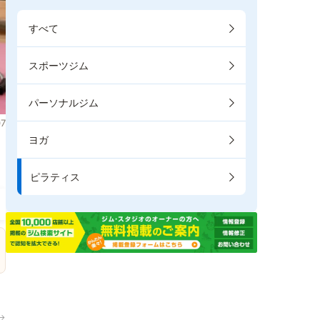
すべて
スポーツジム
パーソナルジム
7
ヨガ
ま
ピラティス
→