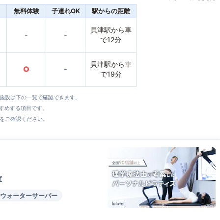
無料体験
子連れOK
駅からの距離
貝津駅から車
-
-
で12分
貝津駅から車
○
-
で19分
全施設は下の一覧で確認できます。
すすめする項目です。
をご確認ください。
室
ウォーターサーバー