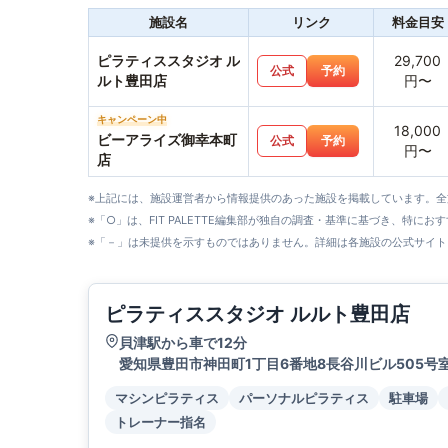
施設名
リンク
料金目安
ピラティススタジオ ル
29,700
公式
予約
ルト豊田店
円〜
キャンペーン中
18,000
ビーアライズ御幸本町
公式
予約
円〜
店
※上記には、施設運営者から情報提供のあった施設を掲載しています。
※「○」は、FIT PALETTE編集部が独自の調査・基準に基づき、特にお
※「－」は未提供を示すものではありません。詳細は各施設の公式サイト
ピラティススタジオ ルルト豊田店
貝津駅から車で12分
愛知県豊田市神田町1丁目6番地8長谷川ビル505号
マシンピラティス
パーソナルピラティス
駐車場
トレーナー指名