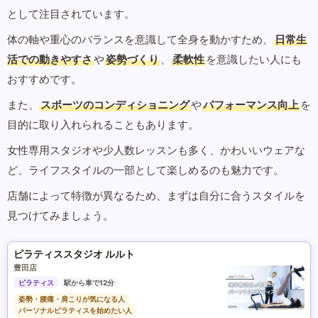
として注目されています。
体の軸や重心のバランスを意識して全身を動かすため、
日常生
活での動きやすさ
や
姿勢づくり
、
柔軟性
を意識したい人にも
おすすめです。
また、
スポーツのコンディショニング
や
パフォーマンス向上
を
目的に取り入れられることもあります。
女性専用スタジオや少人数レッスンも多く、かわいいウェアな
ど、ライフスタイルの一部として楽しめるのも魅力です。
店舗によって特徴が異なるため、まずは自分に合うスタイルを
見つけてみましょう。
ピラティススタジオ ルルト
豊田店
ピラティス
駅から車で12分
姿勢・腰痛・肩こりが気になる人
パーソナルピラティスを始めたい人