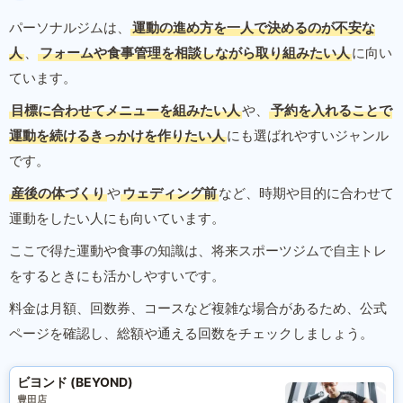
パーソナルジムは、
運動の進め方を一人で決めるのが不安な
人
、
フォームや食事管理を相談しながら取り組みたい人
に向い
ています。
目標に合わせてメニューを組みたい人
や、
予約を入れることで
運動を続けるきっかけを作りたい人
にも選ばれやすいジャンル
です。
産後の体づくり
や
ウェディング前
など、時期や目的に合わせて
運動をしたい人にも向いています。
ここで得た運動や食事の知識は、将来スポーツジムで自主トレ
をするときにも活かしやすいです。
料金は月額、回数券、コースなど複雑な場合があるため、公式
ページを確認し、総額や通える回数をチェックしましょう。
ビヨンド (BEYOND)
豊田店