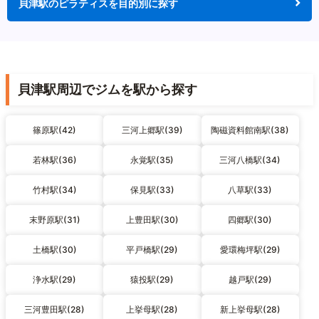
貝津駅のピラティスを目的別に探す
貝津駅周辺でジムを駅から探す
篠原駅(42)
三河上郷駅(39)
陶磁資料館南駅(38)
若林駅(36)
永覚駅(35)
三河八橋駅(34)
竹村駅(34)
保見駅(33)
八草駅(33)
末野原駅(31)
上豊田駅(30)
四郷駅(30)
土橋駅(30)
平戸橋駅(29)
愛環梅坪駅(29)
浄水駅(29)
猿投駅(29)
越戸駅(29)
三河豊田駅(28)
上挙母駅(28)
新上挙母駅(28)