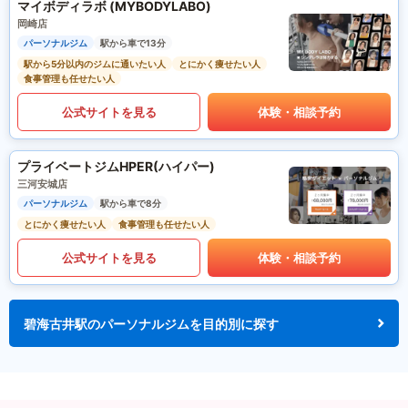
マイボディラボ (MYBODYLABO)
岡崎店
パーソナルジム
駅から車で13分
駅から5分以内のジムに通いたい人
とにかく痩せたい人
食事管理も任せたい人
公式サイトを見る
体験・相談予約
プライベートジムHPER(ハイパー)
三河安城店
パーソナルジム
駅から車で8分
とにかく痩せたい人
食事管理も任せたい人
公式サイトを見る
体験・相談予約
碧海古井駅のパーソナルジムを目的別に探す