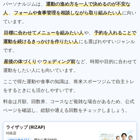
パーソナルジムは、
運動の進め方を一人で決めるのが不安な
人
、
フォームや食事管理を相談しながら取り組みたい人
に向い
ています。
目標に合わせてメニューを組みたい人
や、
予約を入れることで
運動を続けるきっかけを作りたい人
にも選ばれやすいジャンル
です。
産後の体づくり
や
ウェディング前
など、時期や目的に合わせて
運動をしたい人にも向いています。
ここで得た運動や食事の知識は、将来スポーツジムで自主トレ
をするときにも活かしやすいです。
料金は月額、回数券、コースなど複雑な場合があるため、公式
ページを確認し、総額や通える回数をチェックしましょう。
ライザップ (RIZAP)
刈谷店
パーソナルジム
駅から車で19分