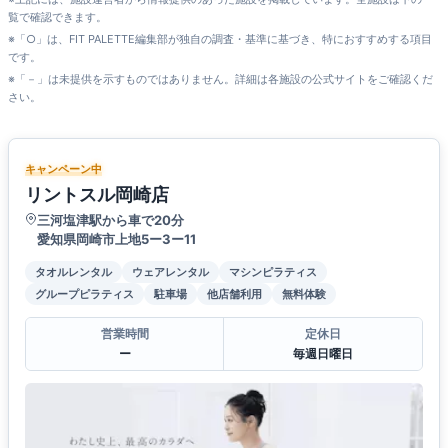
覧で確認できます。
※「○」は、FIT PALETTE編集部が独自の調査・基準に基づき、特におすすめする項目
です。
※「－」は未提供を示すものではありません。詳細は各施設の公式サイトをご確認くだ
さい。
キャンペーン中
リントスル岡崎店
三河塩津駅から車で20分
愛知県岡崎市上地5ー3ー11
タオルレンタル
ウェアレンタル
マシンピラティス
グループピラティス
駐車場
他店舗利用
無料体験
営業時間
定休日
ー
毎週日曜日