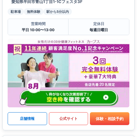
愛知県半田市青山1丁目1-1Cフェスタ3F
駐車場
無料体験
駅から5分以内
営業時間
定休日
平日 10:00〜13:00
毎週日曜日
体験・相談予約
店舗情報
公式サイト