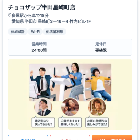
チョコザップ半田星崎町店
多屋駅から車で18分
愛知県 半田市 星崎町3ー16ー4 竹内ビル 1F
体組成計
Wi-Fi
他店舗利用
営業時間
定休日
24:00間
要確認