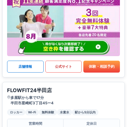
体験・相談予約
店舗情報
公式サイト
FLOWFIT24半田店
多屋駅から車で17分
半田市星崎町3丁目45ー4
ロッカー
Wi-Fi
無料体験
水素水
駅から5分以内
営業時間
定休日