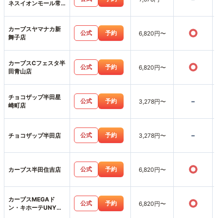
ネスイオンモール常
滑店
カーブスヤマナカ新
○
公式
予約
6,820円〜
舞子店
カーブスCフェスタ半
○
公式
予約
6,820円〜
田青山店
チョコザップ半田星
-
公式
予約
3,278円〜
崎町店
-
公式
予約
チョコザップ半田店
3,278円〜
○
公式
予約
カーブス半田住吉店
6,820円〜
カーブスMEGAド
○
公式
予約
6,820円〜
ン・キホーテUNY武
豊店