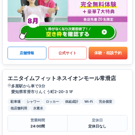
体験・相談予約
店舗情報
公式サイト
エニタイムフィットネスイオンモール常滑店
多屋駅から車で3分
愛知県常滑市りんくう町2-20-3 1F
駐車場
シャワー
ロッカー
体組成計
Wi-Fi
完全個室
他店舗利用
水素水
営業時間
定休日
24:00間
定休日なし