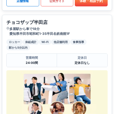
体験・相談予約
店舗情報
公式サイト
チョコザップ半田店
多屋駅から車で18分
愛知県半田市昭和町1-35半田名鉄南館1F
ロッカー
体組成計
Wi-Fi
他店舗利用
食事指導
駅から5分以内
営業時間
定休日
24:00間
定休日なし