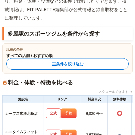
り、料金・体験・設備などの条件で比較したりできます。掲
載情報は、FIT PALETTE編集部が公式情報と独自取材をもと
に整理しています。
多屋駅のスポーツジムを条件から探す
現在の条件
すべての店舗 / おすすめ順
条件を絞り込む
料金・体験・特徴を比べる
スクロールできます →
施設名
リンク
料金目安
無料体験
○
公式
予約
カーブス常滑北条店
6,820円〜
エニタイムフィット
-
公式
予約
7,678円〜