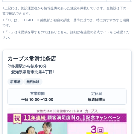
※上記には、施設運営者から情報提供のあった施設を掲載しています。全施設は下の一
覧で確認できます。
※「○」は、FIT PALETTE編集部が独自の調査・基準に基づき、特におすすめする項目
です。
※「－」は未提供を示すものではありません。詳細は各施設の公式サイトをご確認くだ
さい。
カーブス常滑北条店
多屋駅から徒歩10分
愛知県常滑市北条4丁目1
駐車場
無料体験
営業時間
定休日
平日 10:00〜13:00
毎週日曜日