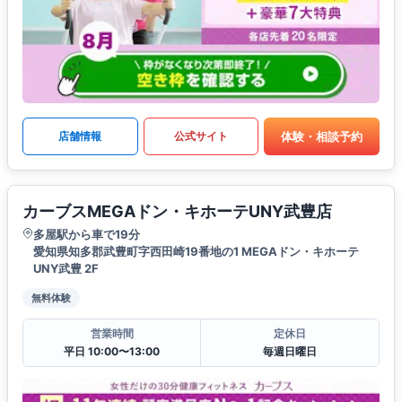
体験・相談予約
店舗情報
公式サイト
カーブスMEGAドン・キホーテUNY武豊店
多屋駅から車で19分
愛知県知多郡武豊町字西田崎19番地の1 MEGAドン・キホーテ
UNY武豊 2F
無料体験
営業時間
定休日
平日 10:00〜13:00
毎週日曜日