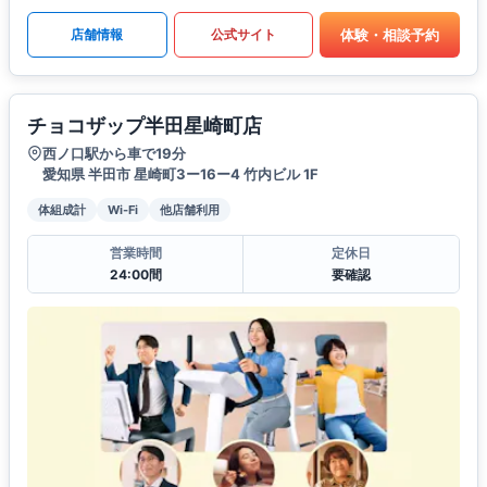
体験・相談予約
店舗情報
公式サイト
チョコザップ半田星崎町店
西ノ口駅から車で19分
愛知県 半田市 星崎町3ー16ー4 竹内ビル 1F
体組成計
Wi-Fi
他店舗利用
営業時間
定休日
24:00間
要確認