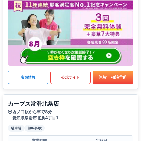
体験・相談予約
店舗情報
公式サイト
カーブス常滑北条店
西ノ口駅から車で8分
愛知県常滑市北条4丁目1
駐車場
無料体験
営業時間
定休日