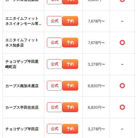
エニタイムフィット
-
公式
予約
7,678円〜
ネスイオンモール常
滑店
エニタイムフィット
○
公式
予約
7,678円〜
ネス知多店
チョコザップ半田星
-
公式
予約
3,278円〜
崎町店
○
公式
予約
カーブス南加木屋店
6,820円〜
○
公式
予約
カーブス半田住吉店
6,820円〜
-
公式
予約
チョコザップ半田店
3,278円〜