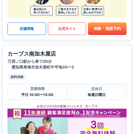
体験・相談予約
店舗情報
公式サイト
カーブス南加木屋店
西ノ口駅から車で20分
愛知県東海市加木屋町中平地30ー2
無料体験
営業時間
定休日
平日 10:00〜13:00
毎週日曜日