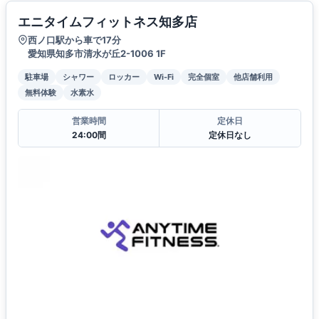
エニタイムフィットネス知多店
西ノ口駅から車で17分
愛知県知多市清水が丘2-1006 1F
駐車場
シャワー
ロッカー
Wi-Fi
完全個室
他店舗利用
無料体験
水素水
営業時間
定休日
24:00間
定休日なし