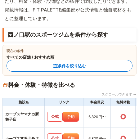
たり、料金・体験・設備などの条件で比較したりできます。
掲載情報は、FIT PALETTE編集部が公式情報と独自取材をも
とに整理しています。
西ノ口駅のスポーツジムを条件から探す
現在の条件
すべての店舗 / おすすめ順
条件を絞り込む
料金・体験・特徴を比べる
スクロールできます →
施設名
リンク
料金目安
無料体験
カーブスヤマナカ新
○
公式
予約
6,820円〜
舞子店
○
公式
予約
カーブス常滑北条店
6,820円〜