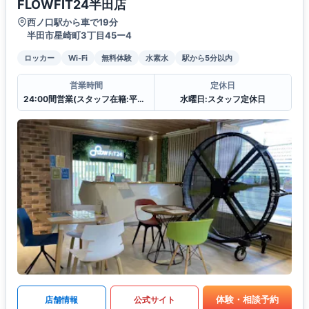
FLOWFIT24半田店
西ノ口駅から車で19分
半田市星崎町3丁目45ー4
ロッカー
Wi-Fi
無料体験
水素水
駅から5分以内
営業時間
定休日
24:00間営業(スタッフ在籍:平日 12:00〜21:00
水曜日:スタッフ定休日
体験・相談予約
店舗情報
公式サイト