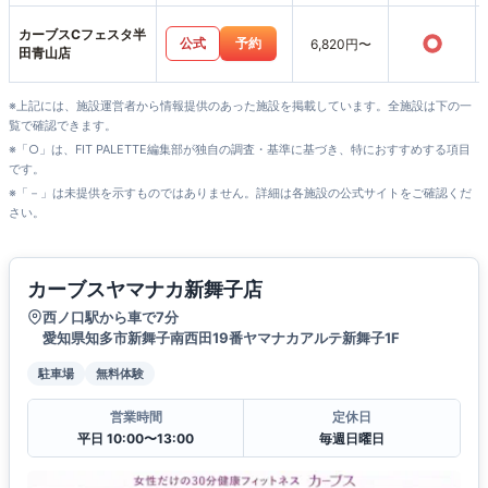
カーブスCフェスタ半
○
公式
予約
6,820円〜
田青山店
※上記には、施設運営者から情報提供のあった施設を掲載しています。全施設は下の一
覧で確認できます。
※「○」は、FIT PALETTE編集部が独自の調査・基準に基づき、特におすすめする項目
です。
※「－」は未提供を示すものではありません。詳細は各施設の公式サイトをご確認くだ
さい。
カーブスヤマナカ新舞子店
西ノ口駅から車で7分
愛知県知多市新舞子南西田19番ヤマナカアルテ新舞子1F
駐車場
無料体験
営業時間
定休日
平日 10:00〜13:00
毎週日曜日