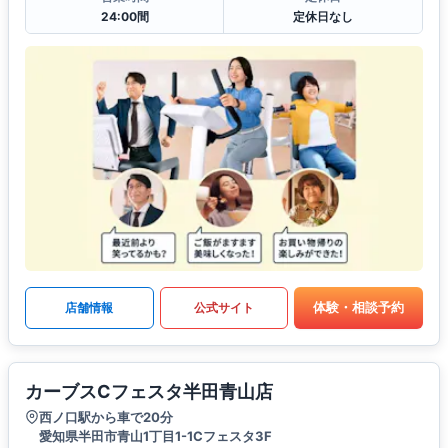
24:00間
定休日なし
体験・相談予約
店舗情報
公式サイト
カーブスCフェスタ半田青山店
西ノ口駅から車で20分
愛知県半田市青山1丁目1-1Cフェスタ3F