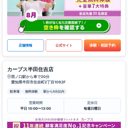
体験・相談予約
店舗情報
公式サイト
カーブス半田住吉店
西ノ口駅から車で20分
愛知県半田市住吉町2丁目1092F
駐車場
無料体験
駅から5分以内
営業時間
定休日
平日 10:00〜13:00
毎週日曜日