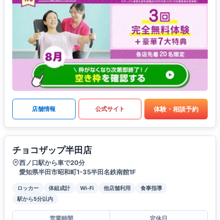
体験・相談予約
店舗情報
公式サイト
チョコザップ半田店
西ノ口駅から車で20分
愛知県半田市昭和町1-35半田名鉄南館1F
ロッカー
体組成計
Wi-Fi
他店舗利用
食事指導
駅から5分以内
営業時間
定休日