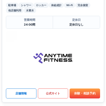
駐車場
シャワー
ロッカー
体組成計
Wi-Fi
完全個室
他店舗利用
水素水
営業時間
定休日
24:00間
定休日なし
体験・相談予約
店舗情報
公式サイト