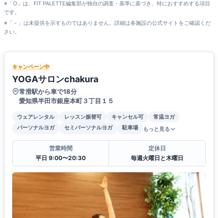
※「○」は、FIT PALETTE編集部が独自の調査・基準に基づき、特におすすめする項目
です。
※「－」は未提供を示すものではありません。詳細は各施設の公式サイトをご確認くだ
さい。
キャンペーン中
YOGAサロンchakura
常滑駅から車で18分
愛知県半田市銀座本町３丁目１５
ウェアレンタル
レッスン振替可
キャンセル可
常温ヨガ
パーソナルヨガ
セミパーソナルヨガ
駐車場
もっと見る
営業時間
定休日
平日 9:00〜20:30
毎週火曜日と木曜日