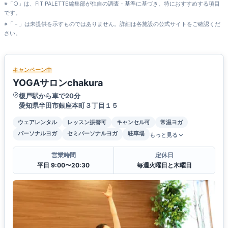
※「○」は、FIT PALETTE編集部が独自の調査・基準に基づき、特におすすめする項目
です。
※「－」は未提供を示すものではありません。詳細は各施設の公式サイトをご確認くだ
さい。
キャンペーン中
YOGAサロンchakura
榎戸駅から車で20分
愛知県半田市銀座本町３丁目１５
ウェアレンタル
レッスン振替可
キャンセル可
常温ヨガ
パーソナルヨガ
セミパーソナルヨガ
駐車場
もっと見る
営業時間
定休日
平日 9:00〜20:30
毎週火曜日と木曜日