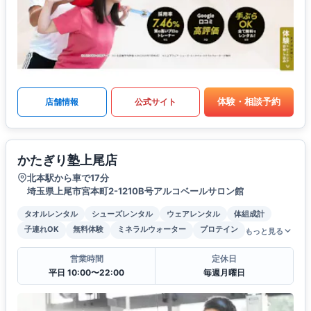
体験・相談予約
店舗情報
公式サイト
かたぎり塾上尾店
北本駅から車で17分
埼玉県上尾市宮本町2-1210B号アルコベールサロン館
タオルレンタル
シューズレンタル
ウェアレンタル
体組成計
子連れOK
無料体験
ミネラルウォーター
プロテイン
もっと見る
営業時間
定休日
平日 10:00〜22:00
毎週月曜日