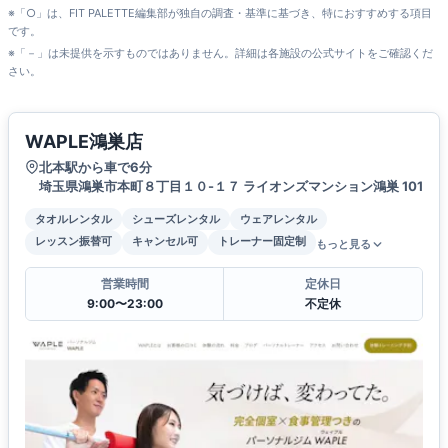
※「○」は、FIT PALETTE編集部が独自の調査・基準に基づき、特におすすめする項目
です。
※「－」は未提供を示すものではありません。詳細は各施設の公式サイトをご確認くだ
さい。
WAPLE鴻巣店
北本駅から車で6分
埼玉県鴻巣市本町８丁目１０-１７ ライオンズマンション鴻巣 101
タオルレンタル
シューズレンタル
ウェアレンタル
レッスン振替可
キャンセル可
トレーナー固定制
もっと見る
営業時間
定休日
9:00〜23:00
不定休