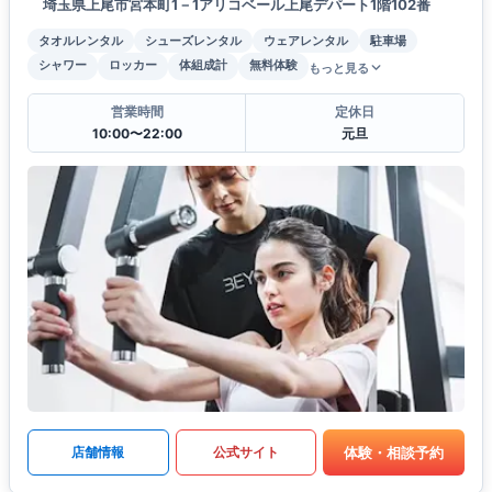
埼玉県上尾市宮本町1－1アリコベール上尾デパート1階102番
タオルレンタル
シューズレンタル
ウェアレンタル
駐車場
シャワー
ロッカー
体組成計
無料体験
もっと見る
営業時間
定休日
10:00〜22:00
元旦
体験・相談予約
店舗情報
公式サイト