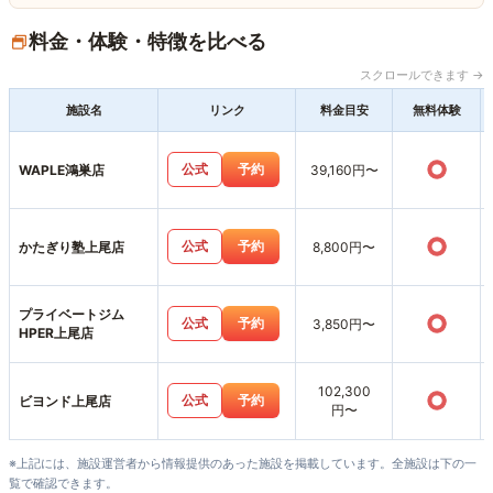
料金・体験・特徴を比べる
スクロールできます →
施設名
リンク
料金目安
無料体験
○
公式
予約
WAPLE鴻巣店
39,160円〜
○
公式
予約
かたぎり塾上尾店
8,800円〜
プライベートジム
○
公式
予約
3,850円〜
HPER上尾店
102,300
○
公式
予約
ビヨンド上尾店
円〜
※上記には、施設運営者から情報提供のあった施設を掲載しています。全施設は下の一
覧で確認できます。