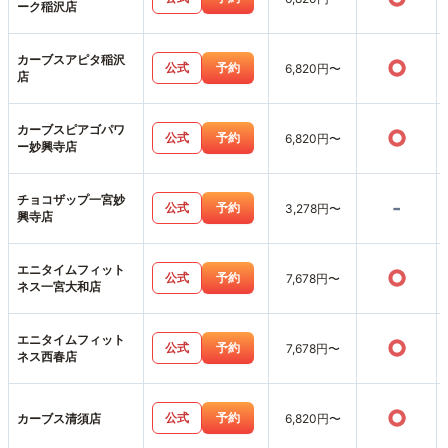
ーク稲沢店
カーブスアピタ稲沢
○
公式
予約
6,820円〜
店
カーブスピアゴパワ
○
公式
予約
6,820円〜
ー妙興寺店
チョコザップ一宮妙
-
公式
予約
3,278円〜
興寺店
エニタイムフィット
○
公式
予約
7,678円〜
ネス一宮大和店
エニタイムフィット
○
公式
予約
7,678円〜
ネス西春店
○
公式
予約
カーブス清須店
6,820円〜