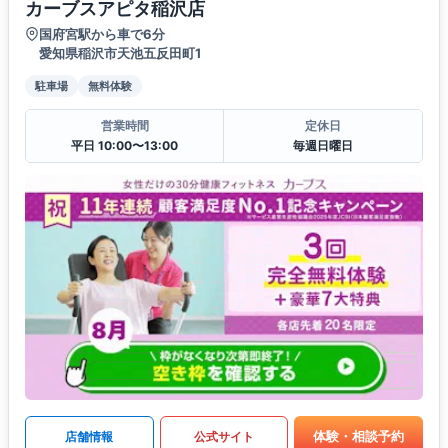
カーブスアピタ稲沢店
国府宮駅から車で6分
愛知県稲沢市天池五反田町1
駐車場
無料体験
営業時間
定休日
平日 10:00〜13:00
毎週日曜日
体験・相談予約
店舗情報
公式サイト