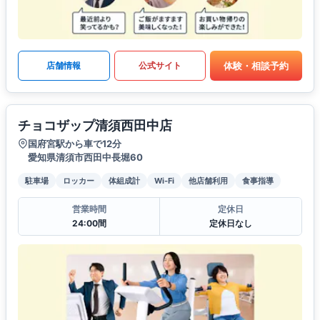
体験・相談予約
店舗情報
公式サイト
チョコザップ清須西田中店
国府宮駅から車で12分
愛知県清須市西田中長堀60
駐車場
ロッカー
体組成計
Wi-Fi
他店舗利用
食事指導
営業時間
定休日
24:00間
定休日なし