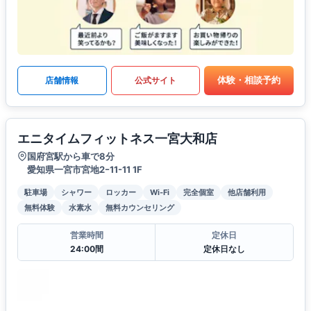
体験・相談予約
店舗情報
公式サイト
エニタイムフィットネス一宮大和店
国府宮駅から車で8分
愛知県一宮市宮地2ｰ11-11 1F
駐車場
シャワー
ロッカー
Wi-Fi
完全個室
他店舗利用
無料体験
水素水
無料カウンセリング
営業時間
定休日
24:00間
定休日なし