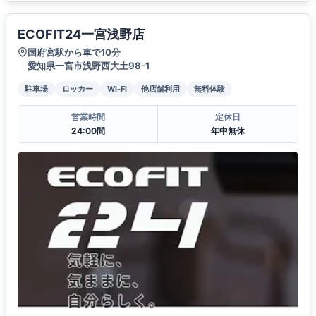
ECOFIT24一宮浅野店
国府宮駅から車で10分
愛知県一宮市浅野西大土98-1
駐車場
ロッカー
Wi-Fi
他店舗利用
無料体験
営業時間
定休日
24:00間
年中無休