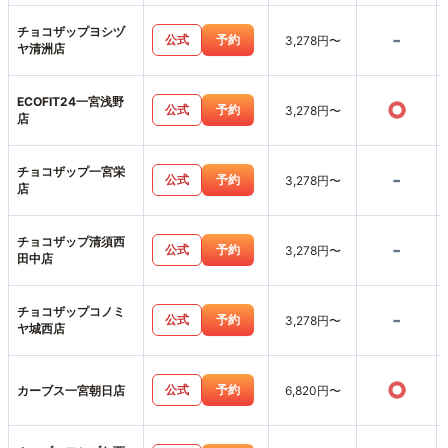
チョコザップヨシヅ
-
公式
予約
3,278円〜
ヤ清洲店
ECOFIT24一宮浅野
○
公式
予約
3,278円〜
店
チョコザップ一宮栄
-
公式
予約
3,278円〜
店
チョコザップ清須西
-
公式
予約
3,278円〜
田中店
チョコザップコノミ
-
公式
予約
3,278円〜
ヤ城西店
○
公式
予約
カーブス一宮朝日店
6,820円〜