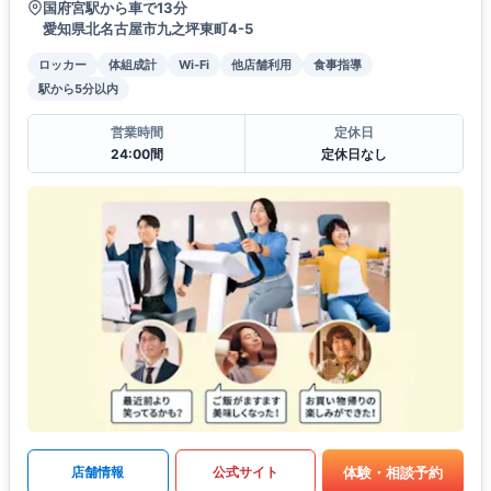
国府宮駅から車で13分
愛知県北名古屋市九之坪東町4-5
ロッカー
体組成計
Wi-Fi
他店舗利用
食事指導
駅から5分以内
営業時間
定休日
24:00間
定休日なし
体験・相談予約
店舗情報
公式サイト