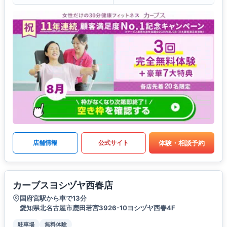
体験・相談予約
店舗情報
公式サイト
カーブスヨシヅヤ西春店
国府宮駅から車で13分
愛知県北名古屋市鹿田若宮3926-10ヨシヅヤ西春4F
駐車場
無料体験