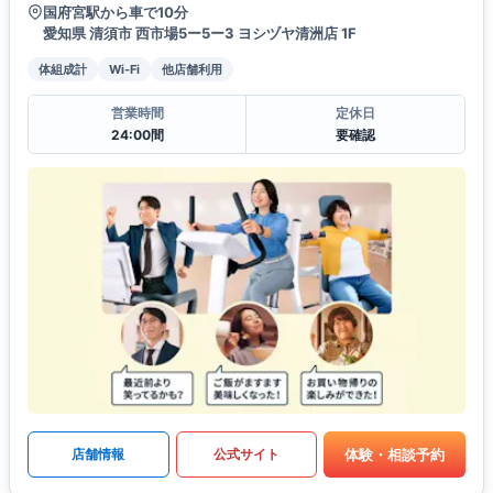
国府宮駅から車で10分
愛知県 清須市 西市場5ー5ー3 ヨシヅヤ清洲店 1F
体組成計
Wi-Fi
他店舗利用
営業時間
定休日
24:00間
要確認
体験・相談予約
店舗情報
公式サイト