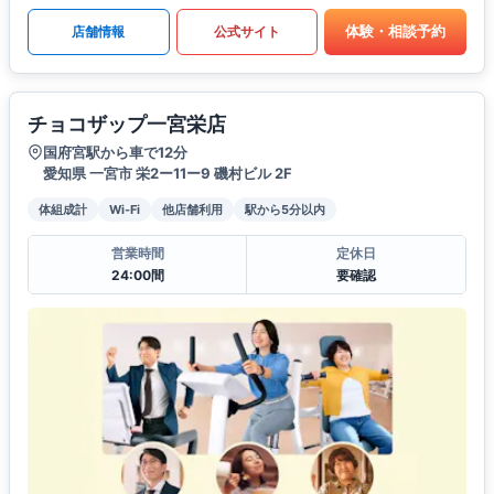
体験・相談予約
店舗情報
公式サイト
チョコザップ一宮栄店
国府宮駅から車で12分
愛知県 一宮市 栄2ー11ー9 磯村ビル 2F
体組成計
Wi-Fi
他店舗利用
駅から5分以内
営業時間
定休日
24:00間
要確認