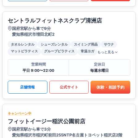
セントラルフィットネスクラブ清洲店
国府宮駅から車で9分
愛知県稲沢市増田北町2
タオルレンタル
シューズレンタル
スイミング用品
サウナ
マットピラティス
グループピラティス
常温ヨガ
もっと見る
営業時間
定休日
平日 9:00〜22:00
毎週水曜日
体験・相談予約
店舗情報
公式サイト
キャンペーン中
フィットイージー稲沢公園前店
国府宮駅から車で3分
愛知県稲沢市稲沢町前田255NTP名古屋トヨペット稲沢店2階