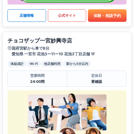
体験・相談予約
店舗情報
公式サイト
チョコザップ一宮妙興寺店
国府宮駅から車で8分
愛知県 一宮市 花池3ー11ー10 花池3丁目店舗 1F
体組成計
Wi-Fi
他店舗利用
駅から5分以内
営業時間
定休日
24:00間
要確認