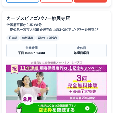
カーブスピアゴパワー妙興寺店
国府宮駅から車で8分
愛知県一宮市大和町妙興寺白山西3-2ピアゴパワー妙興寺4F
駐車場
無料体験
駅から5分以内
営業時間
定休日
平日 10:00〜13:00
毎週日曜日