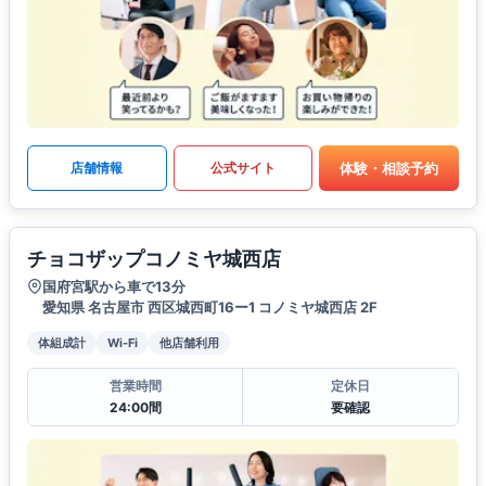
体験・相談予約
店舗情報
公式サイト
チョコザップコノミヤ城西店
国府宮駅から車で13分
愛知県 名古屋市 西区城西町16ー1 コノミヤ城西店 2F
体組成計
Wi-Fi
他店舗利用
営業時間
定休日
24:00間
要確認