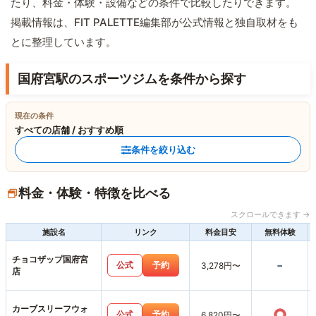
たり、料金・体験・設備などの条件で比較したりできます。
掲載情報は、FIT PALETTE編集部が公式情報と独自取材をも
とに整理しています。
国府宮駅のスポーツジムを条件から探す
現在の条件
すべての店舗 / おすすめ順
条件を絞り込む
料金・体験・特徴を比べる
スクロールできます →
施設名
リンク
料金目安
無料体験
チョコザップ国府宮
-
公式
予約
3,278円〜
店
カーブスリーフウォ
○
公式
予約
6,820円〜