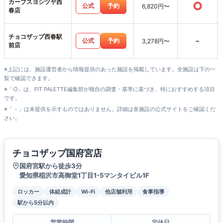
カーブスヨシヅヤ西
○
公式
予約
6,820円〜
春店
チョコザップ西春駅
-
公式
予約
3,278円〜
前店
※上記には、施設運営者から情報提供のあった施設を掲載しています。全施設は下の一
覧で確認できます。
※「○」は、FIT PALETTE編集部が独自の調査・基準に基づき、特におすすめする項目
です。
※「－」は未提供を示すものではありません。詳細は各施設の公式サイトをご確認くだ
さい。
チョコザップ国府宮店
国府宮駅から徒歩3分
愛知県稲沢市高御堂1丁目1-5マンタイビル1F
ロッカー
体組成計
Wi-Fi
他店舗利用
食事指導
駅から5分以内
営業時間
定休日