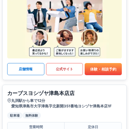
体験・相談予約
店舗情報
公式サイト
カーブスヨシヅヤ津島本店店
丸渕駅から車で12分
愛知県津島市大字津島字北新開351番地ヨシヅヤ津島本店1F
駐車場
無料体験
営業時間
定休日