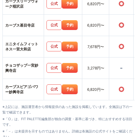
カーブスリーフウォ
○
公式
予約
6,820円〜
ーク稲沢店
○
公式
予約
カーブス甚目寺店
6,820円〜
エニタイムフィット
○
公式
予約
7,678円〜
ネス一宮大和店
チョコザップ一宮妙
-
公式
予約
3,278円〜
興寺店
カーブスピアゴパワ
○
公式
予約
6,820円〜
ー妙興寺店
※上記には、施設運営者から情報提供のあった施設を掲載しています。全施設は下の一
覧で確認できます。
※「○」は、FIT PALETTE編集部が独自の調査・基準に基づき、特におすすめする項目
です。
※「－」は未提供を示すものではありません。詳細は各施設の公式サイトをご確認くだ
さい。