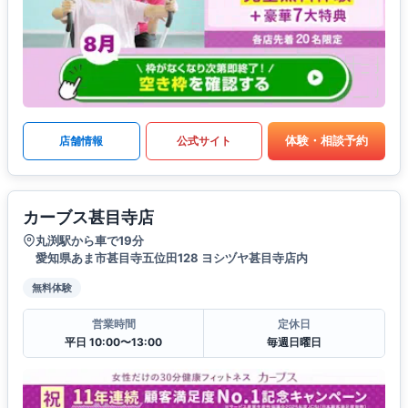
体験・相談予約
店舗情報
公式サイト
カーブス甚目寺店
丸渕駅から車で19分
愛知県あま市甚目寺五位田128 ヨシヅヤ甚目寺店内
無料体験
営業時間
定休日
平日 10:00〜13:00
毎週日曜日