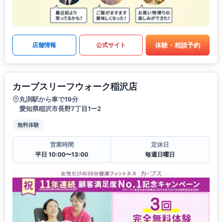
体験・相談予約
店舗情報
公式サイト
カーブスリーフウォーク稲沢店
丸渕駅から車で19分
愛知県稲沢市長野7丁目1ー2
無料体験
営業時間
定休日
平日 10:00〜13:00
毎週日曜日