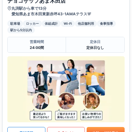
チョコザップあま木田店
丸渕駅から車で13分
愛知県あま市木田東新赤坪43-1AMAテラス1F
駐車場
ロッカー
体組成計
Wi-Fi
他店舗利用
食事指導
駅から5分以内
営業時間
定休日
24:00間
定休日なし