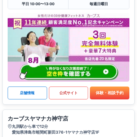
平日 10:00〜13:00
毎週日曜日
体験・相談予約
店舗情報
公式サイト
カーブスヤマナカ神守店
丸渕駅から車で12分
愛知県津島市蛭間町新田376-1ヤマナカ神守店1F