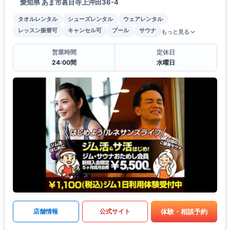
愛知県 あま市甚目寺上沖田36-4
タオルレンタル
シューズレンタル
ウェアレンタル
レッスン振替可
キャンセル可
プール
サウナ
もっと見る
営業時間
定休日
24:00間
水曜日
体験・相談予約
店舗情報
公式サイト