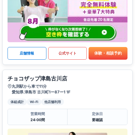
体験・相談予約
店舗情報
公式サイト
チョコザップ津島古川店
丸渕駅から車で11分
愛知県 津島市 古川町1ー87ー1 1F
体組成計
Wi-Fi
他店舗利用
営業時間
定休日
24:00間
要確認