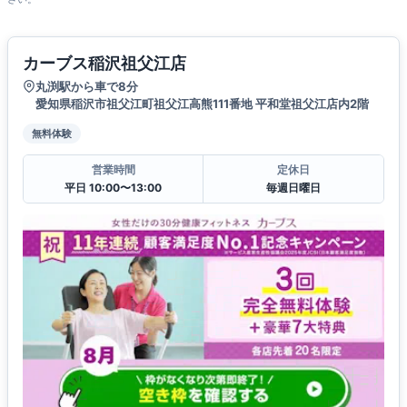
カーブス稲沢祖父江店
丸渕駅から車で8分
愛知県稲沢市祖父江町祖父江高熊111番地 平和堂祖父江店内2階
無料体験
営業時間
定休日
平日 10:00〜13:00
毎週日曜日