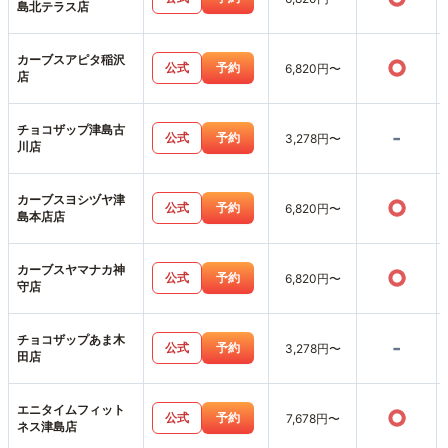
島北テラス店
カーブスアピタ稲沢
○
公式
予約
6,820円〜
店
チョコザップ津島古
-
公式
予約
3,278円〜
川店
カーブスヨシヅヤ津
○
公式
予約
6,820円〜
島本店店
カーブスヤマナカ神
○
公式
予約
6,820円〜
守店
チョコザップあま木
-
公式
予約
3,278円〜
田店
エニタイムフィット
○
公式
予約
7,678円〜
ネス津島店