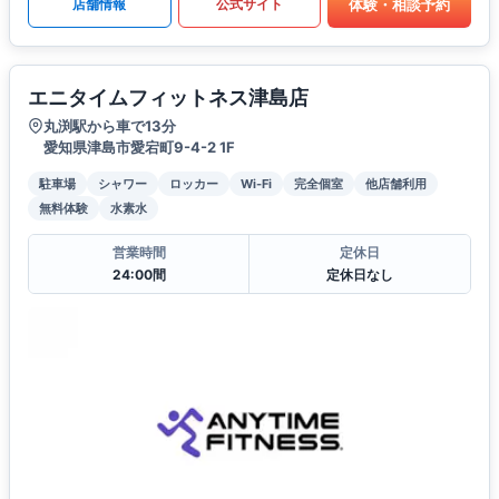
体験・相談予約
店舗情報
公式サイト
エニタイムフィットネス津島店
丸渕駅から車で13分
愛知県津島市愛宕町9-4-2 1F
駐車場
シャワー
ロッカー
Wi-Fi
完全個室
他店舗利用
無料体験
水素水
営業時間
定休日
24:00間
定休日なし