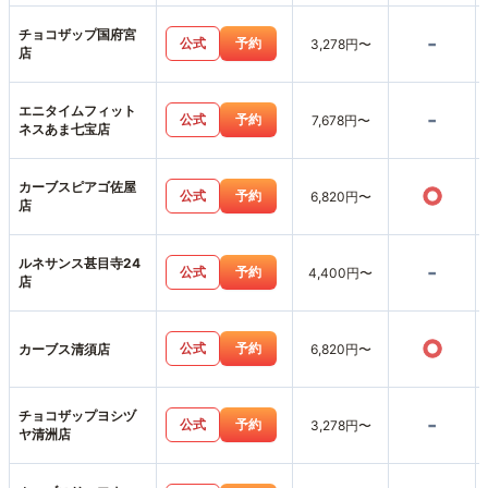
チョコザップ国府宮
-
公式
予約
3,278円〜
店
エニタイムフィット
-
公式
予約
7,678円〜
ネスあま七宝店
カーブスピアゴ佐屋
○
公式
予約
6,820円〜
店
ルネサンス甚目寺24
-
公式
予約
4,400円〜
店
○
公式
予約
カーブス清須店
6,820円〜
チョコザップヨシヅ
-
公式
予約
3,278円〜
ヤ清洲店