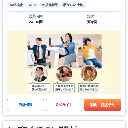
体組成計
Wi-Fi
他店舗利用
駅から5分以内
営業時間
定休日
24:00間
要確認
体験・相談予約
店舗情報
公式サイト