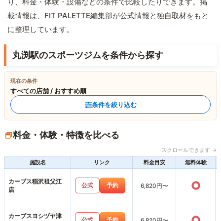
り、料金・体験・設備などの条件で比較したりできます。掲
載情報は、FIT PALETTE編集部が公式情報と独自取材をもと
に整理しています。
丸渕駅のスポーツジムを条件から探す
現在の条件
すべての店舗 / おすすめ順
条件を絞り込む
料金・体験・特徴を比べる
スクロールできます →
施設名
リンク
料金目安
無料体験
カーブス稲沢祖父江
○
公式
予約
6,820円〜
店
カーブスヨシヅヤ津
○
公式
予約
6,820円〜