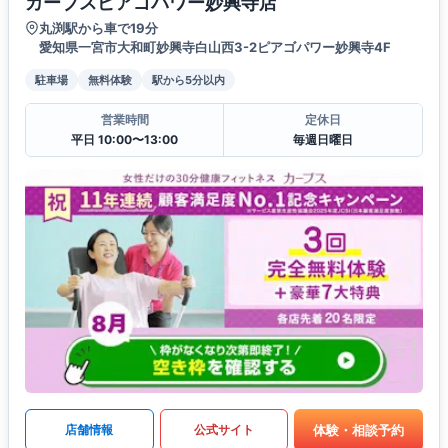
カーブスピアゴパワー妙興寺店
丸渕駅から車で19分
愛知県一宮市大和町妙興寺白山西3-2ピアゴパワー妙興寺4F
駐車場
無料体験
駅から5分以内
営業時間
定休日
平日 10:00〜13:00
毎週日曜日
体験・相談予約
店舗情報
公式サイト