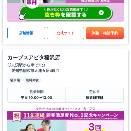
体験・相談予約
店舗情報
公式サイト
カーブスアピタ稲沢店
丸渕駅から車で11分
愛知県稲沢市天池五反田町1
駐車場
無料体験
営業時間
定休日
平日 10:00〜13:00
毎週日曜日