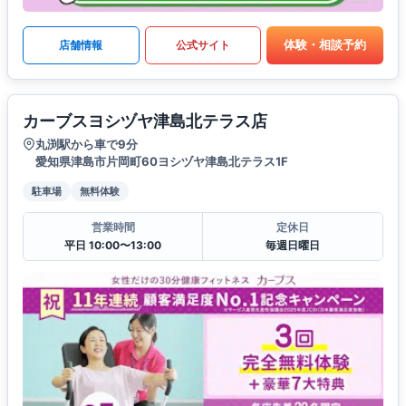
体験・相談予約
店舗情報
公式サイト
カーブスヨシヅヤ津島北テラス店
丸渕駅から車で9分
愛知県津島市片岡町60ヨシヅヤ津島北テラス1F
駐車場
無料体験
営業時間
定休日
平日 10:00〜13:00
毎週日曜日