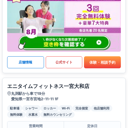
体験・相談予約
店舗情報
公式サイト
エニタイムフィットネス一宮大和店
丸渕駅から車で19分
愛知県一宮市宮地2ｰ11-11 1F
駐車場
シャワー
ロッカー
Wi-Fi
完全個室
他店舗利用
無料体験
水素水
無料カウンセリング
営業時間
定休日