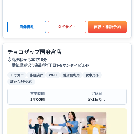
体験・相談予約
店舗情報
公式サイト
チョコザップ国府宮店
丸渕駅から車で15分
愛知県稲沢市高御堂1丁目1-5マンタイビル1F
ロッカー
体組成計
Wi-Fi
他店舗利用
食事指導
駅から5分以内
営業時間
定休日
24:00間
定休日なし