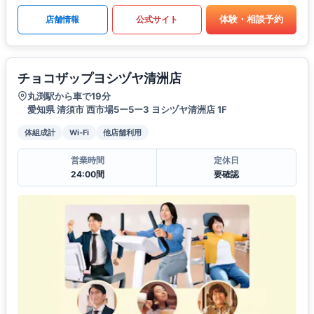
体験・相談予約
店舗情報
公式サイト
チョコザップヨシヅヤ清洲店
丸渕駅から車で19分
愛知県 清須市 西市場5ー5ー3 ヨシヅヤ清洲店 1F
体組成計
Wi-Fi
他店舗利用
営業時間
定休日
24:00間
要確認