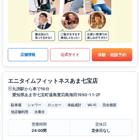
体験・相談予約
店舗情報
公式サイト
エニタイムフィットネスあま七宝店
丸渕駅から車で16分
愛知県あま市七宝町遠島萱苅島海田1950-1 1-2F
駐車場
シャワー
ロッカー
体組成計
Wi-Fi
完全個室
他店舗利用
水素水
営業時間
定休日
24:00間
定休日なし