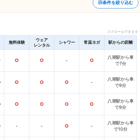
条件を絞り込む
スクロールできます 
ウェア
無料体験
シャワー
常温ヨガ
駅からの距離
レンタル
八潮駅から車
〜
○
○
-
○
で7分
八潮駅から車
〜
○
○
○
-
で9分
八潮駅から車
〜
○
○
○
○
で9分
八潮駅から車
〜
-
-
○
-
で10分