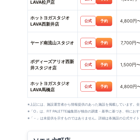
LAVA松戸店
ホットヨガスタジオ
4,800円
公式
予約
LAVA西新井店
ヤード南流山スタジオ
7,700円
公式
予約
ボディーズアリオ西新
1,500円
公式
予約
井スタジオ店
ホットヨガスタジオ
4,800円
公式
予約
LAVA馬橋店
※上記には、施設運営者から情報提供のあった施設を掲載しています。
※「○」は、FIT PALETTE編集部が独自の調査・基準に基づき、特にお
※「－」は未提供を示すものではありません。詳細は各施設の公式サイト