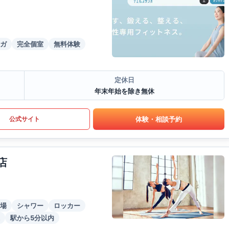
ガ
完全個室
無料体験
定休日
年末年始を除き無休
体験・相談予約
公式サイト
店
場
シャワー
ロッカー
駅から5分以内