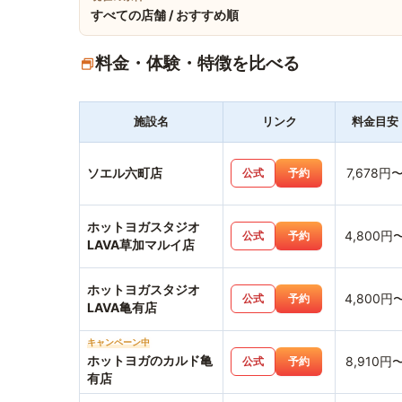
すべての店舗 / おすすめ順
料金・体験・特徴を比べる
施設名
リンク
料金目安
ソエル六町店
7,678円
公式
予約
ホットヨガスタジオ
4,800円
公式
予約
LAVA草加マルイ店
ホットヨガスタジオ
4,800円
公式
予約
LAVA亀有店
キャンペーン中
ホットヨガのカルド亀
8,910円
公式
予約
有店