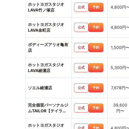
ホットヨガスタジオ
4,800円
公式
予約
LAVA竹ノ塚店
ホットヨガスタジオ
4,800円
公式
予約
LAVA金町店
ボディーズアリオ亀有
1,500円
公式
予約
店
ホットヨガスタジオ
5,300円
公式
予約
LAVA綾瀬店
ソエル綾瀬店
7,678円
公式
予約
完全個室パーソナルジ
39,600
公式
予約
ムTAILOR【テイラ
円〜
ー】獨協大学前〈草加
松原〉店
ホットヨガスタジオ
4,800円
公式
予約