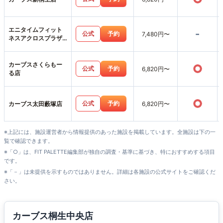
エニタイムフィット
-
公式
予約
7,480円〜
ネスアクロスプラザ
笠懸店
カーブスさくらもー
○
公式
予約
6,820円〜
る店
○
公式
予約
カーブス太田藪塚店
6,820円〜
※上記には、施設運営者から情報提供のあった施設を掲載しています。全施設は下の一
覧で確認できます。
※「○」は、FIT PALETTE編集部が独自の調査・基準に基づき、特におすすめする項目
です。
※「－」は未提供を示すものではありません。詳細は各施設の公式サイトをご確認くだ
さい。
カーブス桐生中央店