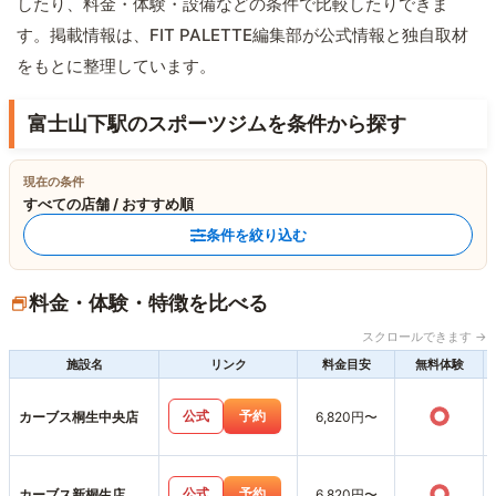
したり、料金・体験・設備などの条件で比較したりできま
す。掲載情報は、FIT PALETTE編集部が公式情報と独自取材
をもとに整理しています。
富士山下駅のスポーツジムを条件から探す
現在の条件
すべての店舗 / おすすめ順
条件を絞り込む
料金・体験・特徴を比べる
スクロールできます →
施設名
リンク
料金目安
無料体験
○
公式
予約
カーブス桐生中央店
6,820円〜
○
公式
予約
カーブス新桐生店
6,820円〜