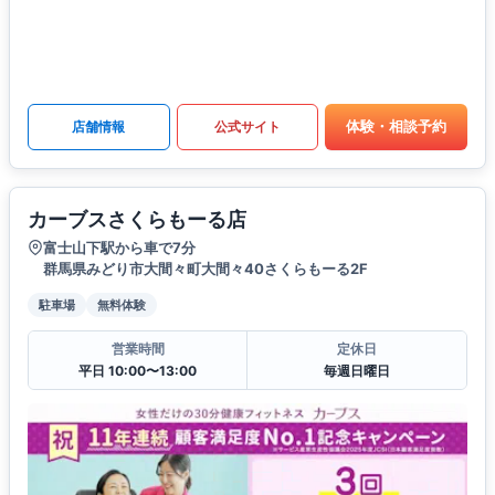
体験・相談予約
店舗情報
公式サイト
カーブスさくらもーる店
富士山下駅から車で7分
群馬県みどり市大間々町大間々40さくらもーる2F
駐車場
無料体験
営業時間
定休日
平日 10:00〜13:00
毎週日曜日