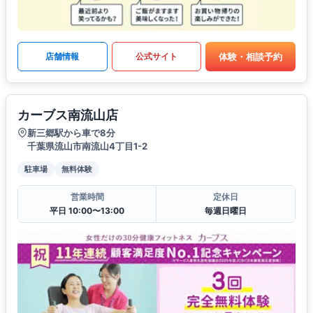
体験・相談予約
店舗情報
公式サイト
カーブス南流山店
新三郷駅から車で8分
千葉県流山市南流山4丁目1-2
駐車場
無料体験
営業時間
定休日
平日 10:00〜13:00
毎週日曜日