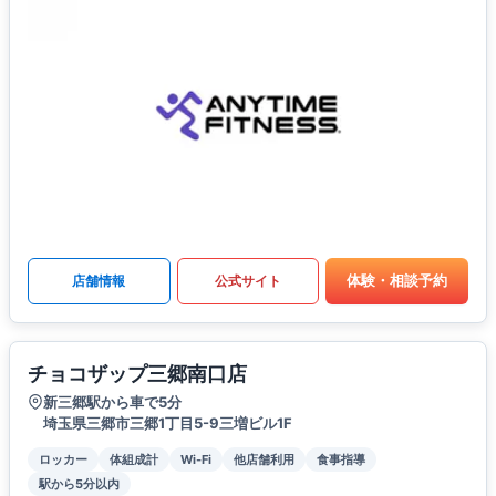
体験・相談予約
店舗情報
公式サイト
チョコザップ三郷南口店
新三郷駅から車で5分
埼玉県三郷市三郷1丁目5-9三増ビル1F
ロッカー
体組成計
Wi-Fi
他店舗利用
食事指導
駅から5分以内