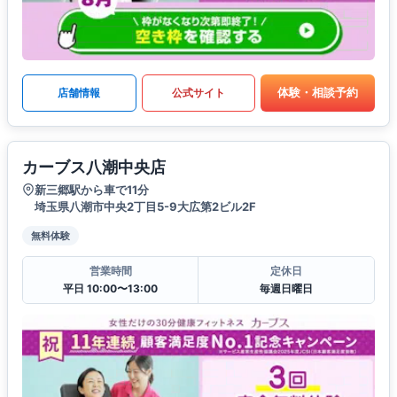
体験・相談予約
店舗情報
公式サイト
カーブス八潮中央店
新三郷駅から車で11分
埼玉県八潮市中央2丁目5-9大広第2ビル2F
無料体験
営業時間
定休日
平日 10:00〜13:00
毎週日曜日