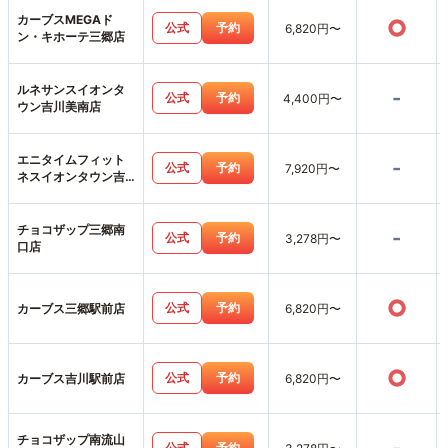
カーブスMEGAド
○
公式
予約
6,820円〜
ン・キホーテ三郷店
ルネサンスイオンタ
-
公式
予約
4,400円〜
ウン吉川美南店
エニタイムフィット
-
公式
予約
7,920円〜
ネスイオンタウン吉
川美南店
チョコザップ三郷南
-
公式
予約
3,278円〜
口店
○
公式
予約
カーブス三郷駅前店
6,820円〜
○
公式
予約
カーブス吉川駅前店
6,820円〜
チョコザップ南流山
公式
予約