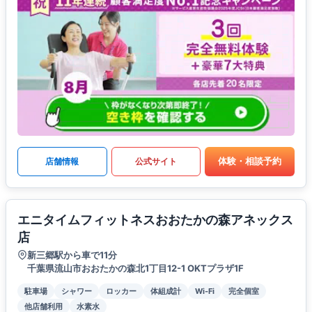
体験・相談予約
店舗情報
公式サイト
エニタイムフィットネスおおたかの森アネックス
店
新三郷駅から車で11分
千葉県流山市おおたかの森北1丁目12-1 OKTプラザ1F
駐車場
シャワー
ロッカー
体組成計
Wi-Fi
完全個室
他店舗利用
水素水