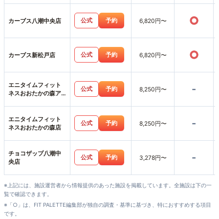
○
公式
予約
カーブス八潮中央店
6,820円〜
○
公式
予約
カーブス新松戸店
6,820円〜
エニタイムフィット
-
公式
予約
8,250円〜
ネスおおたかの森ア
ネックス店
エニタイムフィット
-
公式
予約
8,250円〜
ネスおおたかの森店
チョコザップ八潮中
-
公式
予約
3,278円〜
央店
※上記には、施設運営者から情報提供のあった施設を掲載しています。全施設は下の一
覧で確認できます。
※「○」は、FIT PALETTE編集部が独自の調査・基準に基づき、特におすすめする項目
です。