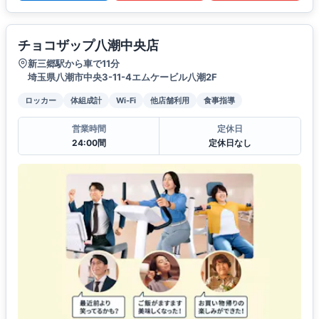
チョコザップ八潮中央店
新三郷駅から車で11分
埼玉県八潮市中央3-11-4エムケービル八潮2F
ロッカー
体組成計
Wi-Fi
他店舗利用
食事指導
営業時間
定休日
24:00間
定休日なし