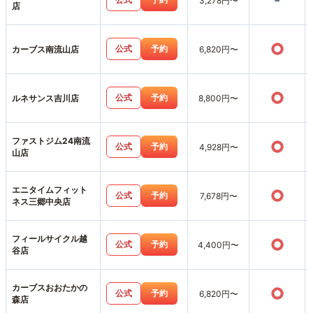
-
3,278円〜
店
○
公式
予約
カーブス南流山店
6,820円〜
○
公式
予約
ルネサンス吉川店
8,800円〜
ファストジム24南流
○
公式
予約
4,928円〜
山店
エニタイムフィット
○
公式
予約
7,678円〜
ネス三郷中央店
フィールサイクル越
○
公式
予約
4,400円〜
谷店
カーブスおおたかの
○
公式
予約
6,820円〜
森店