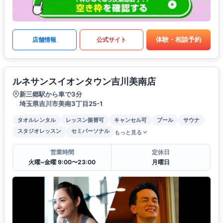
体験・相談予約
店舗情報
公式サイト
ルネサンスイオンタウン吉川美南店
新三郷駅から車で3分
埼玉県吉川市美南3丁目25-1
タオルレンタル
レッスン振替可
キャンセル可
プール
サウナ
スタジオレッスン
セミパーソナル
もっと見る
営業時間
定休日
火曜~金曜 9:00〜23:00
月曜日