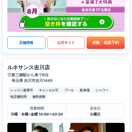
体験・相談予約
店舗情報
公式サイト
ルネサンス吉川店
新三郷駅から車で9分
埼玉県 吉川市吉川1445
レッスン振替可
キャンセル可
プール
駐車場
シャワー
他店舗利用
無料体験
営業時間
定休日
月曜・木曜~金曜 10:00〜20:30
火曜日