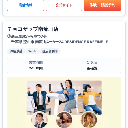
体験・相談予約
店舗情報
公式サイト
チョコザップ南流山店
新三郷駅から車で7分
千葉県 流山市 南流山4ー8ー24 RESIDENCE RAFFINE 1F
体組成計
Wi-Fi
他店舗利用
営業時間
定休日
24:00間
要確認