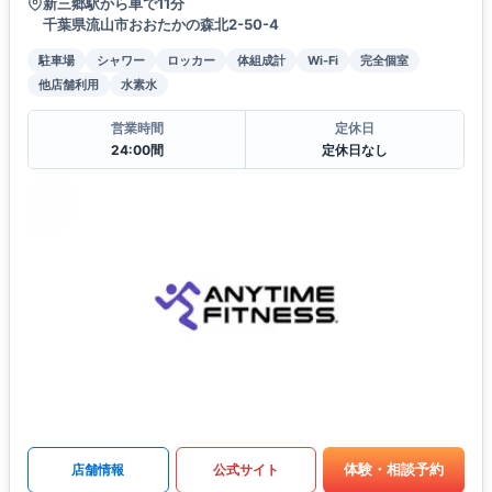
新三郷駅から車で11分
千葉県流山市おおたかの森北2-50-4
駐車場
シャワー
ロッカー
体組成計
Wi-Fi
完全個室
他店舗利用
水素水
営業時間
定休日
24:00間
定休日なし
体験・相談予約
店舗情報
公式サイト