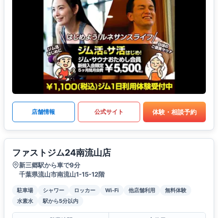
体験・相談予約
店舗情報
公式サイト
ファストジム24南流山店
新三郷駅から車で9分
千葉県流山市南流山1-15-12階
駐車場
シャワー
ロッカー
Wi-Fi
他店舗利用
無料体験
水素水
駅から5分以内