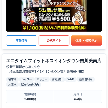
体験・相談予約
店舗情報
公式サイト
エニタイムフィットネスイオンタウン吉川美南店
新三郷駅から車で3分
埼玉県吉川市美南3-12イオンタウン吉川美南ANNEX
駐車場
シャワー
ロッカー
体組成計
Wi-Fi
他店舗利用
水素水
駅から5分以内
営業時間
定休日
24:00間
要確認