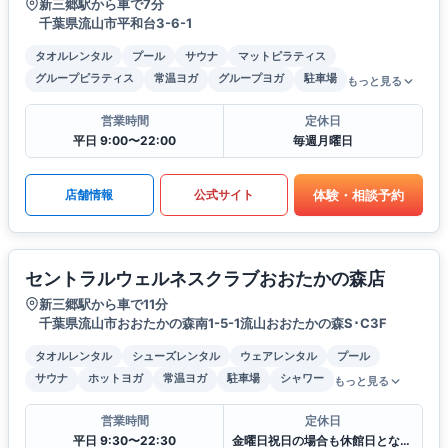
新三郷駅から車で7分
千葉県流山市平和台3-6-1
タオルレンタル
プール
サウナ
マットピラティス
グループピラティス
常温ヨガ
グループヨガ
駐車場
もっと見る
営業時間
定休日
平日 9:00〜22:00
毎週月曜日
体験・相談予約
店舗情報
公式サイト
セントラルウェルネスクラブおおたかの森店
新三郷駅から車で11分
千葉県流山市おおたかの森南1-5-1流山おおたかの森S･C3F
タオルレンタル
シューズレンタル
ウェアレンタル
プール
サウナ
ホットヨガ
常温ヨガ
駐車場
シャワー
もっと見る
営業時間
定休日
平日 9:30〜22:30
金曜日祝日の場合も休館日となります