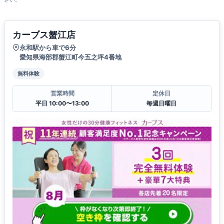
カーブス蟹江店
永和駅から車で6分
愛知県海部郡蟹江町今五之坪4番地
無料体験
営業時間
定休日
平日 10:00〜13:00
毎週日曜日