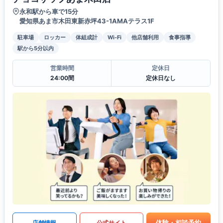
永和駅から車で15分
愛知県あま市木田東新赤坪43-1AMAテラス1F
駐車場
ロッカー
体組成計
Wi-Fi
他店舗利用
食事指導
駅から5分以内
営業時間
定休日
24:00間
定休日なし
体験・相談予約
店舗情報
公式サイト