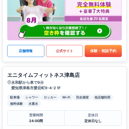
体験・相談予約
店舗情報
公式サイト
エニタイムフィットネス津島店
永和駅から車で9分
愛知県津島市愛宕町9-4-2 1F
駐車場
シャワー
ロッカー
Wi-Fi
完全個室
他店舗利用
無料体験
水素水
営業時間
定休日
24:00間
定休日なし