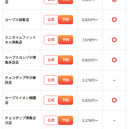
店
○
公式
予約
カーブス弥富店
6,820円〜
エニタイムフィット
○
公式
予約
7,678円〜
ネス津島店
カーブスヨシヅヤ津
○
公式
予約
6,820円〜
島本店店
チョコザップ中川春
-
公式
予約
3,278円〜
田店
カーブスイオン南陽
○
公式
予約
6,820円〜
店
チョコザップ津島古
-
公式
予約
3,278円〜
川店