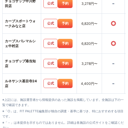
チョコザップ中川野
-
公式
予約
3,278円〜
田店
カーブスポートウォ
○
公式
予約
6,820円〜
ークみなと店
カーブスパレマルシ
○
公式
予約
6,820円〜
ェ中村店
チョコザップ港当知
-
公式
予約
3,278円〜
店
ルネサンス甚目寺24
-
公式
予約
4,400円〜
店
※上記には、施設運営者から情報提供のあった施設を掲載しています。全施設は下の一
覧で確認できます。
※「○」は、FIT PALETTE編集部が独自の調査・基準に基づき、特におすすめする項目
です。
※「－」は未提供を示すものではありません。詳細は各施設の公式サイトをご確認くだ
さい。