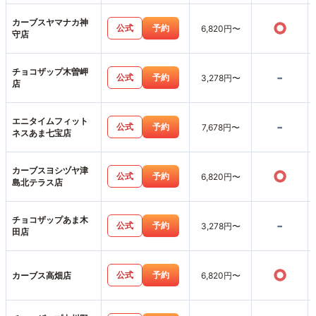
カーブスヤマナカ神
○
公式
予約
6,820円〜
守店
チョコザップ木曽岬
-
公式
予約
3,278円〜
店
エニタイムフィット
-
公式
予約
7,678円〜
ネスあま七宝店
カーブスヨシヅヤ津
○
公式
予約
6,820円〜
島北テラス店
チョコザップあま木
-
公式
予約
3,278円〜
田店
○
公式
予約
カーブス高畑店
6,820円〜