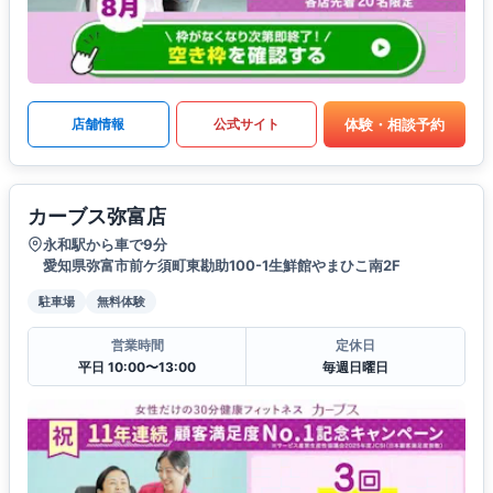
体験・相談予約
店舗情報
公式サイト
カーブス弥富店
永和駅から車で9分
愛知県弥富市前ケ須町東勘助100-1生鮮館やまひこ南2F
駐車場
無料体験
営業時間
定休日
平日 10:00〜13:00
毎週日曜日