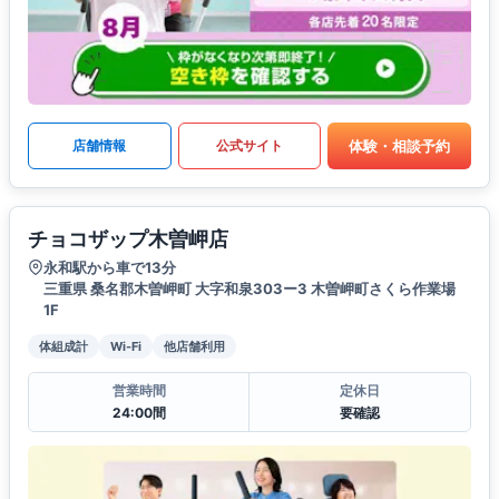
体験・相談予約
店舗情報
公式サイト
チョコザップ木曽岬店
永和駅から車で13分
三重県 桑名郡木曽岬町 大字和泉303ー3 木曽岬町さくら作業場
1F
体組成計
Wi-Fi
他店舗利用
営業時間
定休日
24:00間
要確認