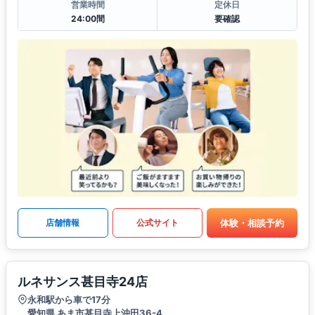
営業時間
定休日
24:00間
要確認
体験・相談予約
店舗情報
公式サイト
ルネサンス甚目寺24店
永和駅から車で17分
愛知県 あま市甚目寺上沖田36-4