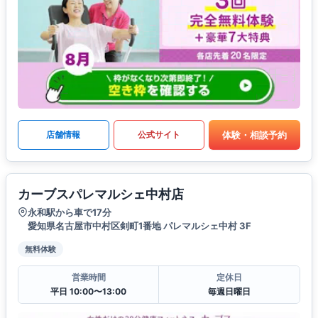
体験・相談予約
店舗情報
公式サイト
カーブスパレマルシェ中村店
永和駅から車で17分
愛知県名古屋市中村区剣町1番地 パレマルシェ中村 3F
無料体験
営業時間
定休日
平日 10:00〜13:00
毎週日曜日