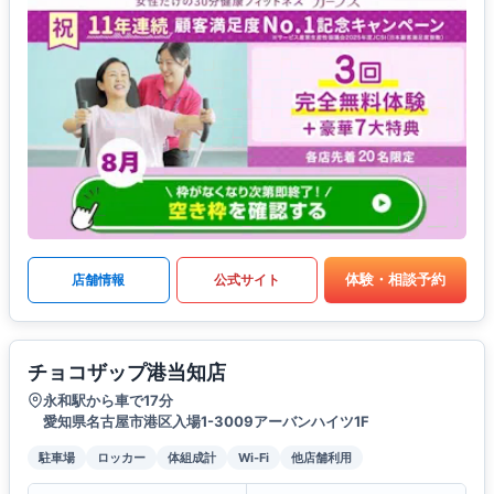
体験・相談予約
店舗情報
公式サイト
チョコザップ港当知店
永和駅から車で17分
愛知県名古屋市港区入場1-3009アーバンハイツ1F
駐車場
ロッカー
体組成計
Wi-Fi
他店舗利用