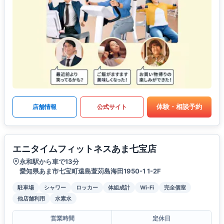
体験・相談予約
店舗情報
公式サイト
エニタイムフィットネスあま七宝店
永和駅から車で13分
愛知県あま市七宝町遠島萱苅島海田1950-1 1-2F
駐車場
シャワー
ロッカー
体組成計
Wi-Fi
完全個室
他店舗利用
水素水
営業時間
定休日