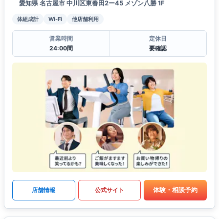
愛知県 名古屋市 中川区東春田2ー45 メゾン八勝 1F
体組成計
Wi-Fi
他店舗利用
営業時間
定休日
24:00間
要確認
体験・相談予約
店舗情報
公式サイト