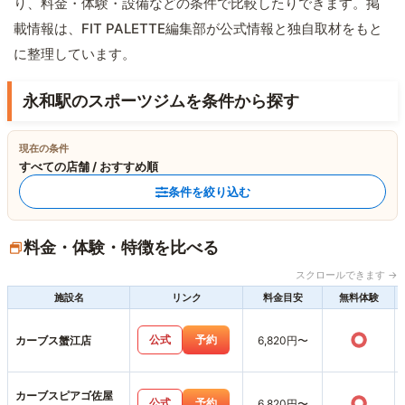
り、料金・体験・設備などの条件で比較したりできます。掲
載情報は、FIT PALETTE編集部が公式情報と独自取材をもと
に整理しています。
永和駅のスポーツジムを条件から探す
現在の条件
すべての店舗 / おすすめ順
条件を絞り込む
料金・体験・特徴を比べる
スクロールできます →
施設名
リンク
料金目安
無料体験
○
公式
予約
カーブス蟹江店
6,820円〜
カーブスピアゴ佐屋
○
公式
予約
6,820円〜