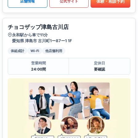
体験・相談予約
店舗情報
公式サイト
チョコザップ津島古川店
永和駅から車で11分
愛知県 津島市 古川町1ー87ー1 1F
体組成計
Wi-Fi
他店舗利用
営業時間
定休日
24:00間
要確認