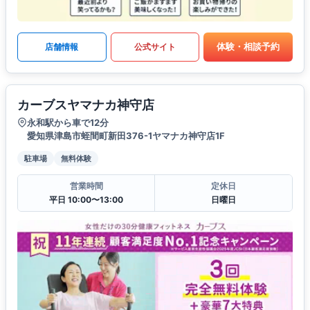
体験・相談予約
店舗情報
公式サイト
カーブスヤマナカ神守店
永和駅から車で12分
愛知県津島市蛭間町新田376-1ヤマナカ神守店1F
駐車場
無料体験
営業時間
定休日
平日 10:00〜13:00
日曜日