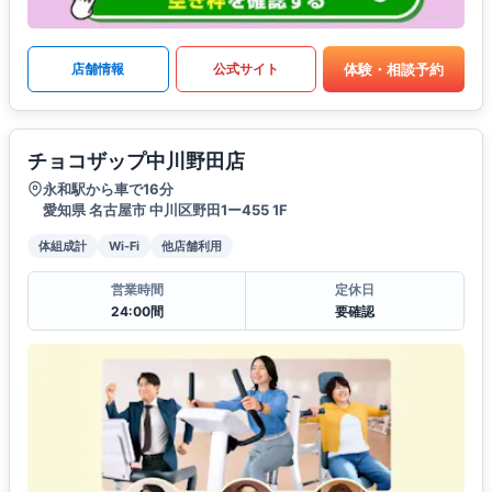
体験・相談予約
店舗情報
公式サイト
チョコザップ中川野田店
永和駅から車で16分
愛知県 名古屋市 中川区野田1ー455 1F
体組成計
Wi-Fi
他店舗利用
営業時間
定休日
24:00間
要確認