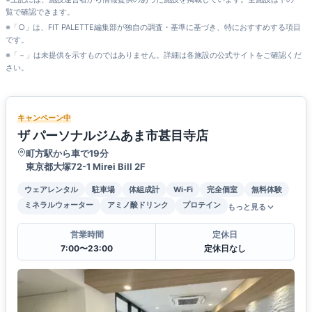
覧で確認できます。
※「○」は、FIT PALETTE編集部が独自の調査・基準に基づき、特におすすめする項目
です。
※「－」は未提供を示すものではありません。詳細は各施設の公式サイトをご確認くだ
さい。
キャンペーン中
ザ パーソナルジムあま市甚目寺店
町方駅から車で19分
東京都大塚72-1 Mirei Bill 2F
ウェアレンタル
駐車場
体組成計
Wi-Fi
完全個室
無料体験
ミネラルウォーター
アミノ酸ドリンク
プロテイン
もっと見る
営業時間
定休日
7:00〜23:00
定休日なし