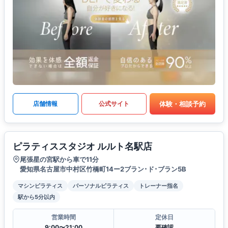
体験・相談予約
店舗情報
公式サイト
ピラティススタジオ ルルト名駅店
尾張星の宮駅から車で11分
愛知県名古屋市中村区竹橋町14ー2ブラン･ド･ブラン5B
マシンピラティス
パーソナルピラティス
トレーナー指名
駅から5分以内
営業時間
定休日
9:00〜21:00
要確認