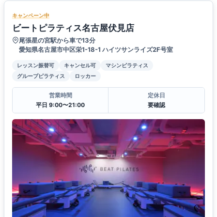
キャンペーン中
ビートピラティス名古屋伏見店
尾張星の宮駅から車で13分
愛知県名古屋市中区栄1-18-1 ハイツサンライズ2F号室
レッスン振替可
キャンセル可
マシンピラティス
グループピラティス
ロッカー
営業時間
定休日
平日 9:00〜21:00
要確認