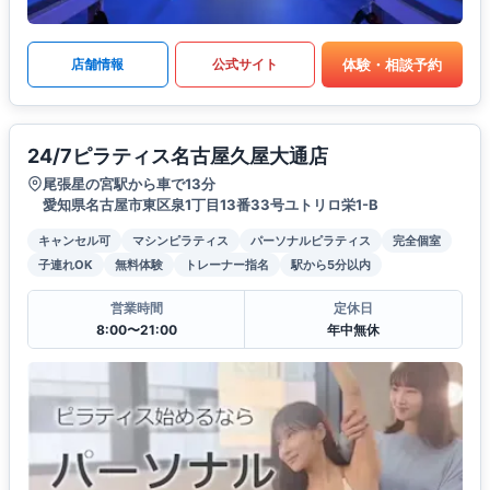
体験・相談予約
店舗情報
公式サイト
24/7ピラティス名古屋久屋大通店
尾張星の宮駅から車で13分
愛知県名古屋市東区泉1丁目13番33号ユトリロ栄1-B
キャンセル可
マシンピラティス
パーソナルピラティス
完全個室
子連れOK
無料体験
トレーナー指名
駅から5分以内
営業時間
定休日
8:00〜21:00
年中無休