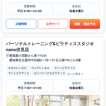
営業時間
定休日
平日 9:00〜22:00
毎週水曜日
体験・相談予約
店舗情報
公式サイト
パーソナルトレーニング&ピラティススタジオ
nano伏見店
尾張星の宮駅から車で13分
愛知県名古屋市中区錦2ー19ー21 広小路TNビル3階
タオルレンタル
ウェアレンタル
マシンピラティス
マットピラティス
セミパーソナルピラティス
もっと見る
営業時間
定休日
平日 7:00〜21:00
毎週金曜日