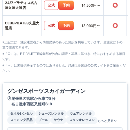
24/7ピラティス名古
○
公式
予約
14,500円〜
屋久屋大通店
CLUBPILATES久屋大
○
公式
予約
13,090円〜
通店
※上記には、施設運営者から情報提供のあった施設を掲載しています。全施設は下の一
覧で確認できます。
※「○」は、FIT PALETTE編集部が独自の調査・基準に基づき、特におすすめする項目
です。
※「－」は未提供を示すものではありません。詳細は各施設の公式サイトをご確認くだ
さい。
グンゼスポーツスカイガーディン
尾張星の宮駅から車で8分
名古屋市西区又穂町6-8
タオルレンタル
シューズレンタル
ウェアレンタル
スイミング用品
プール
サウナ
スタジオレッスン
もっと見る