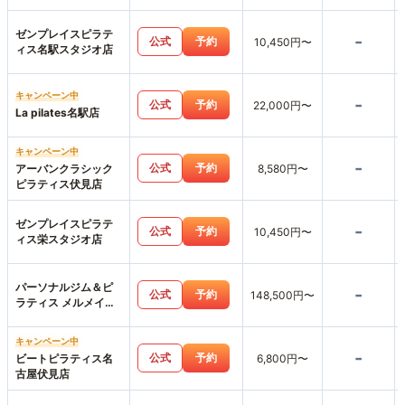
ワー店
ゼンプレイスピラテ
-
公式
予約
10,450円〜
ィス名駅スタジオ店
キャンペーン中
-
公式
予約
22,000円〜
La pilates名駅店
キャンペーン中
-
公式
予約
アーバンクラシック
8,580円〜
ピラティス伏見店
ゼンプレイスピラテ
-
公式
予約
10,450円〜
ィス栄スタジオ店
パーソナルジム＆ピ
-
公式
予約
148,500円〜
ラティス メルメイク
伏見店
キャンペーン中
-
公式
予約
ビートピラティス名
6,800円〜
古屋伏見店