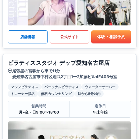
体験・相談予約
店舗情報
公式サイト
ピラティススタジオ デップ愛知名古屋店
尾張星の宮駅から車で11分
愛知県名古屋市中村区則武2丁目1ー2加藤ビル4F403号室
マシンピラティス
パーソナルピラティス
ウォーターサーバー
トレーナー指名
無料カウンセリング
駅から5分以内
営業時間
定休日
月~金・日9:00〜18:00
年末年始