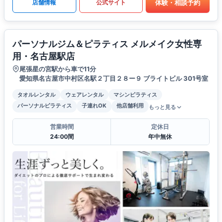
体験・相談予約
店舗情報
公式サイト
パーソナルジム＆ピラティス メルメイク女性専
用・名古屋駅店
尾張星の宮駅から車で11分
愛知県名古屋市中村区名駅２丁目２８ー９ ブライトビル 301号室
タオルレンタル
ウェアレンタル
マシンピラティス
パーソナルピラティス
子連れOK
他店舗利用
もっと見る
営業時間
定休日
24:00間
年中無休