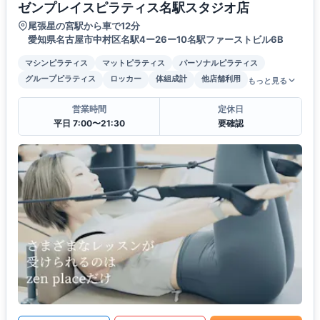
ゼンプレイスピラティス名駅スタジオ店
尾張星の宮駅から車で12分
愛知県名古屋市中村区名駅4ー26ー10名駅ファーストビル6B
マシンピラティス
マットピラティス
パーソナルピラティス
グループピラティス
ロッカー
体組成計
他店舗利用
もっと見る
営業時間
定休日
平日 7:00〜21:30
要確認