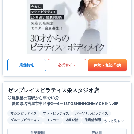
体験・相談予約
店舗情報
公式サイト
ゼンプレイスピラティス栄スタジオ店
尾張星の宮駅から車で13分
愛知県名古屋市中区栄2ー4ー12TOSHINHONMACHIビル5F
マシンピラティス
マットピラティス
パーソナルピラティス
グループピラティス
ロッカー
体組成計
他店舗利用
もっと見る
営業時間
定休日