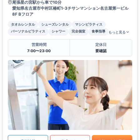
尾張星の宮駅から車で10分
愛知県名古屋市中村区椿町1-3チサンマンション名古屋第一ビル
8F Bフロア
タオルレンタル
シューズレンタル
マシンピラティス
パーソナルピラティス
シャワー
完全個室
食事指導
もっと見る
営業時間
定休日
7:00〜23:00
要確認