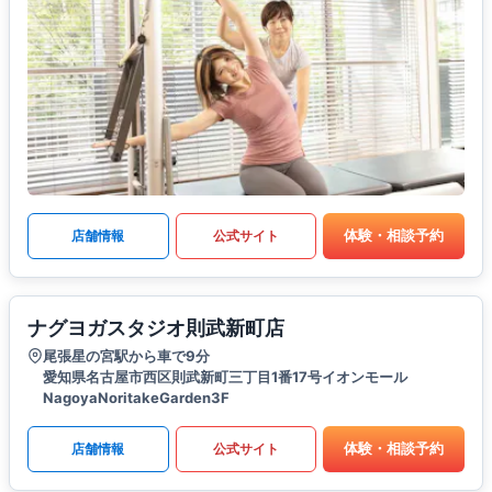
体験・相談予約
店舗情報
公式サイト
ナグヨガスタジオ則武新町店
尾張星の宮駅から車で9分
愛知県名古屋市西区則武新町三丁目1番17号イオンモール
NagoyaNoritakeGarden3F
体験・相談予約
店舗情報
公式サイト