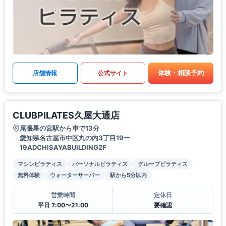
体験・相談予約
店舗情報
公式サイト
CLUBPILATES久屋大通店
尾張星の宮駅から車で13分
愛知県名古屋市中区丸の内3丁目19ー
19ADCHISAYABUILDING2F
マシンピラティス
パーソナルピラティス
グループピラティス
無料体験
ウォーターサーバー
駅から5分以内
営業時間
定休日
平日 7:00〜21:00
要確認