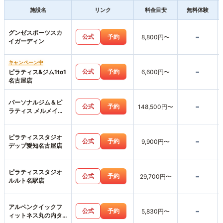
施設名
リンク
料金目安
無料体験
グンゼスポーツスカ
-
公式
予約
8,800円〜
イガーディン
キャンペーン中
-
公式
予約
ピラティス&ジム1to1
6,600円〜
名古屋店
パーソナルジム＆ピ
-
公式
予約
148,500円〜
ラティス メルメイク
女性専用・名古屋駅
店
ピラティススタジオ
-
公式
予約
9,900円〜
デップ愛知名古屋店
ピラティススタジオ
-
公式
予約
29,700円〜
ルルト名駅店
アルペンクイックフ
-
公式
予約
5,830円〜
ィットネス丸の内タ