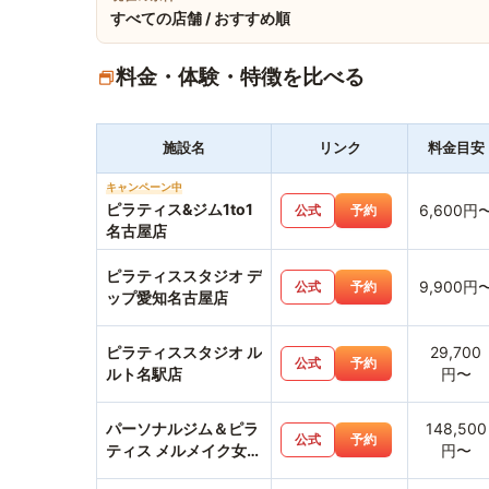
すべての店舗 / おすすめ順
料金・体験・特徴を比べる
施設名
リンク
料金目安
キャンペーン中
ピラティス&ジム1to1
6,600円
公式
予約
名古屋店
ピラティススタジオ デ
9,900円
公式
予約
ップ愛知名古屋店
ピラティススタジオ ル
29,700
公式
予約
ルト名駅店
円〜
パーソナルジム＆ピラ
148,500
公式
予約
ティス メルメイク女性
円〜
専用・名古屋駅店