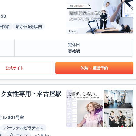
5B
ー指名
駅から5分以内
定休日
要確認
体験・相談予約
公式サイト
イク女性専用・名古屋駅
ル 301号室
パーソナルピラティス
水
プロテイン
もっと見る