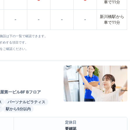
車で11分
新川橋駅から
-
-
-
-
車で11分
全施設は下の一覧で確認できます。
すすめする項目です。
をご確認ください。
屋第一ビル8F Bフロア
ス
パーソナルピラティス
駅から5分以内
定休日
要確認