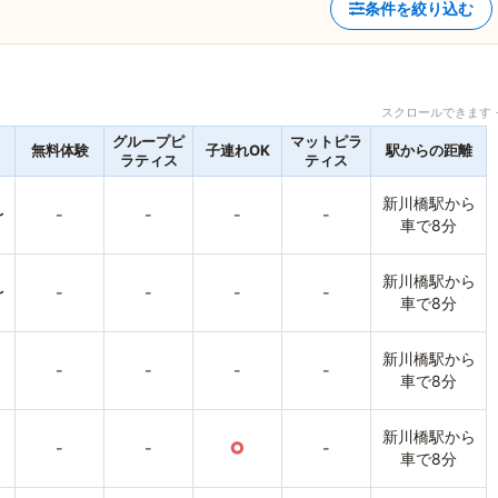
条件を絞り込む
スクロールできます 
グループピ
マットピラ
無料体験
子連れOK
駅からの距離
ラティス
ティス
新川橋駅から
〜
-
-
-
-
車で8分
新川橋駅から
〜
-
-
-
-
車で8分
新川橋駅から
-
-
-
-
車で8分
新川橋駅から
-
-
○
-
車で8分