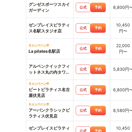
グンゼスポーツスカイ
8,800円
公式
予約
ガーディン
ゼンプレイスピラティ
10,450
公式
予約
ス名駅スタジオ店
円〜
22,000
キャンペーン中
公式
予約
La pilates名駅店
円〜
アルペンクイックフィ
5,830円
公式
予約
ットネス丸の内タワー
店
キャンペーン中
ビートピラティス名古
6,800円
公式
予約
屋伏見店
キャンペーン中
アーバンクラシックピ
8,580円
公式
予約
ラティス伏見店
ゼンプレイスピラティ
10,450
公式
予約