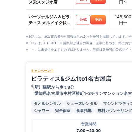
ス栄スタジオ店
円〜
パーソナルジム＆ピラ
148,500
公式
予約
ティス メルメイク伏見
円〜
店
※上記には、施設運営者から情報提供のあった施設を掲載しています。
※「○」は、FIT PALETTE編集部が独自の調査・基準に基づき、特にお
※「－」は未提供を示すものではありません。詳細は各施設の公式サイト
キャンペーン中
ピラティス&ジム1to1名古屋店
新川橋駅から車で8分
愛知県名古屋市中村区椿町1-3チサンマンション名古
タオルレンタル
シューズレンタル
マシンピラティ
シャワー
完全個室
食事指導
無料カウンセリング
営業時間
7:00〜23:00