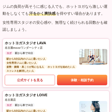
ジムの負荷が高そうに感じる人でも、ホットヨガなら激しい運
動をしなくても
汗をかく爽快感
を得やすい場合があります。
女性専用スタジオの安心感や、無理なく続けられる回数かも確
認しましょう。
ホットヨガスタジオ LAVA
名古屋mozoワンダーシティ店
ヨガ
駅から車で10分
駅から5分以内のジムに通いたい人
女性専用ジムに通いたい人
姿勢・腰痛・肩こりが気になる人
ホットヨガを始めたい人
ストレスを解消したい人
公式サイトを見る
体験・相談予約
ホットヨガスタジオ LOIVE
名古屋店
ヨガ
駅から車で14分
駅から5分以内のジムに通いたい人