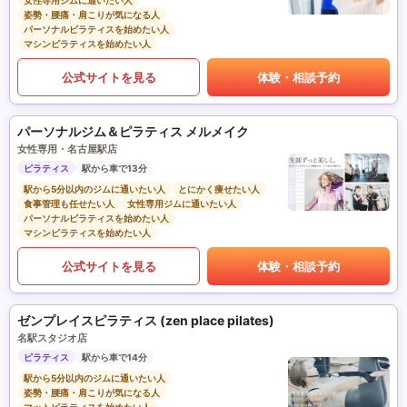
女性専用ジムに通いたい人
姿勢・腰痛・肩こりが気になる人
パーソナルピラティスを始めたい人
マシンピラティスを始めたい人
公式サイトを見る
体験・相談予約
パーソナルジム＆ピラティス メルメイク
女性専用・名古屋駅店
ピラティス
駅から車で13分
駅から5分以内のジムに通いたい人
とにかく痩せたい人
食事管理も任せたい人
女性専用ジムに通いたい人
パーソナルピラティスを始めたい人
マシンピラティスを始めたい人
公式サイトを見る
体験・相談予約
ゼンプレイスピラティス (zen place pilates)
名駅スタジオ店
ピラティス
駅から車で14分
駅から5分以内のジムに通いたい人
姿勢・腰痛・肩こりが気になる人