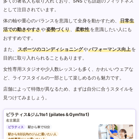
多くの著名人も取り入れており、SNSでも話題のフィットネス
として注目されています。
体の軸や重心のバランスを意識して全身を動かすため、
日常生
活での動きやすさ
や
姿勢づくり
、
柔軟性
を意識したい人にも
おすすめです。
また、
スポーツのコンディショニング
や
パフォーマンス向上
を
目的に取り入れられることもあります。
女性専用スタジオや少人数レッスンも多く、かわいいウェアな
ど、ライフスタイルの一部として楽しめるのも魅力です。
店舗によって特徴が異なるため、まずは自分に合うスタイルを
見つけてみましょう。
ピラティス&ジム1to1 (pilates＆Gym1to1)
名古屋店
ピラティス
駅から車で12分
駅から5分以内のジムに通いたい人