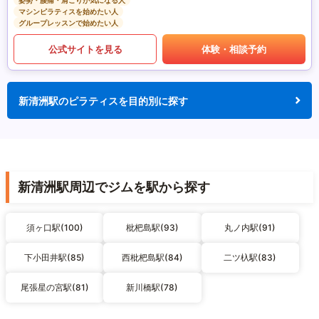
姿勢・腰痛・肩こりが気になる人
マシンピラティスを始めたい人
グループレッスンで始めたい人
公式サイトを見る
体験・相談予約
新清洲駅のピラティスを目的別に探す
新清洲駅周辺でジムを駅から探す
須ヶ口駅(100)
枇杷島駅(93)
丸ノ内駅(91)
下小田井駅(85)
西枇杷島駅(84)
二ツ杁駅(83)
尾張星の宮駅(81)
新川橋駅(78)