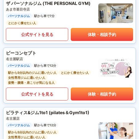
ザ パーソナルジム (THE PERSONAL GYM)
あま市甚目寺店
パーソナルジム
駅から車で7分
とにかく痩せたい人
公式サイトを見る
体験・相談予約
ビーコンセプト
名古屋駅店
パーソナルジム
駅から車で12分
駅から5分以内のジムに通いたい人
とにかく痩せたい人
女性専用ジムに通いたい人
姿勢・腰痛・肩こりが気になる人
公式サイトを見る
体験・相談予約
ピラティス&ジム1to1 (pilates＆Gym1to1)
名古屋店
パーソナルジム
駅から車で12分
駅から5分以内のジムに通いたい人
女性専用ジムに通いたい人