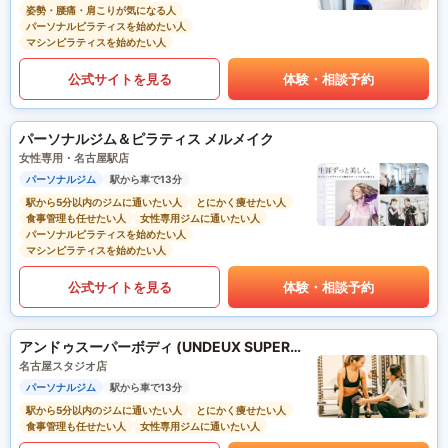
姿勢・腰痛・肩こりが気になる人
パーソナルピラティスを始めたい人
マシンピラティスを始めたい人
公式サイトを見る
体験・相談予約
パーソナルジム＆ピラティス メルメイク
女性専用・名古屋駅店
パーソナルジム
駅から車で13分
駅から5分以内のジムに通いたい人
とにかく痩せたい人
食事管理も任せたい人
女性専用ジムに通いたい人
パーソナルピラティスを始めたい人
マシンピラティスを始めたい人
公式サイトを見る
体験・相談予約
アンドゥスーパーボディ (UNDEUX SUPERBODY)
名古屋スタジオ店
パーソナルジム
駅から車で13分
駅から5分以内のジムに通いたい人
とにかく痩せたい人
食事管理も任せたい人
女性専用ジムに通いたい人