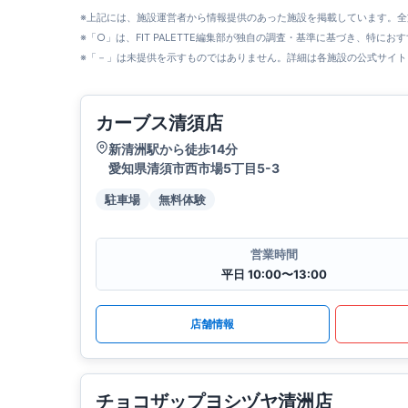
※上記には、施設運営者から情報提供のあった施設を掲載しています。
※「○」は、FIT PALETTE編集部が独自の調査・基準に基づき、特にお
※「－」は未提供を示すものではありません。詳細は各施設の公式サイト
カーブス清須店
新清洲駅から徒歩14分
愛知県清須市西市場5丁目5-3
駐車場
無料体験
営業時間
平日 10:00〜13:00
店舗情報
チョコザップヨシヅヤ清洲店