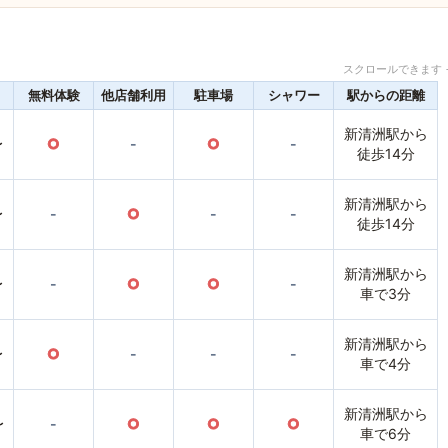
スクロールできます 
無料体験
他店舗利用
駐車場
シャワー
駅からの距離
新清洲駅から
〜
○
-
○
-
徒歩14分
新清洲駅から
〜
-
○
-
-
徒歩14分
新清洲駅から
〜
-
○
○
-
車で3分
新清洲駅から
〜
○
-
-
-
車で4分
新清洲駅から
〜
-
○
○
○
車で6分