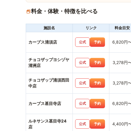
料金・体験・特徴を比べる
施設名
リンク
料金目安
カーブス清須店
6,820円
公式
予約
チョコザップヨシヅヤ
3,278円
公式
予約
清洲店
チョコザップ清須西田
3,278円
公式
予約
中店
カーブス甚目寺店
6,820円
公式
予約
ルネサンス甚目寺24
4,400円
公式
予約
店