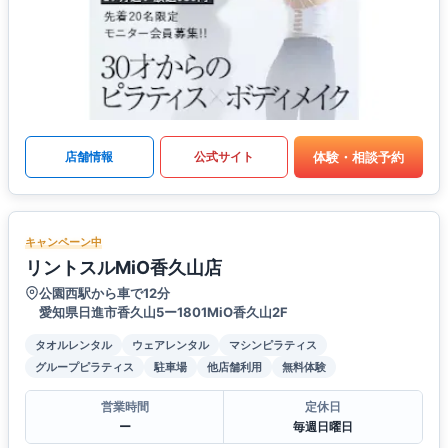
体験・相談予約
店舗情報
公式サイト
キャンペーン中
リントスルMiO香久山店
公園西駅から車で12分
愛知県日進市香久山5ー1801MiO香久山2F
タオルレンタル
ウェアレンタル
マシンピラティス
グループピラティス
駐車場
他店舗利用
無料体験
営業時間
定休日
ー
毎週日曜日