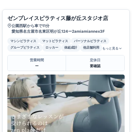
ゼンプレイスピラティス藤が丘スタジオ店
公園西駅から車で11分
愛知県名古屋市名東区明が丘124ー2amiamiannex3F
マシンピラティス
マットピラティス
パーソナルピラティス
グループピラティス
ロッカー
体組成計
他店舗利用
もっと見る
営業時間
定休日
ー
要確認