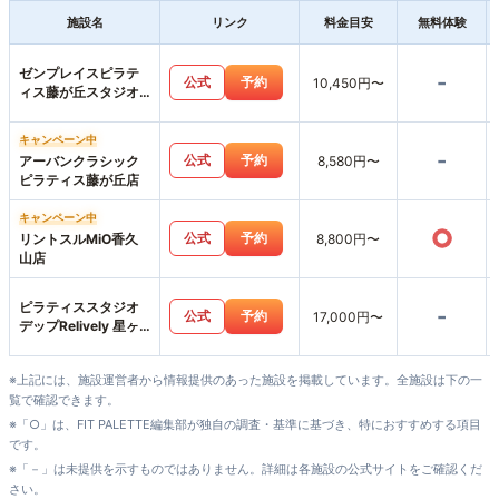
施設名
リンク
料金目安
無料体験
ゼンプレイスピラテ
-
公式
予約
10,450円〜
ィス藤が丘スタジオ
店
キャンペーン中
-
公式
予約
アーバンクラシック
8,580円〜
ピラティス藤が丘店
キャンペーン中
○
公式
予約
リントスルMiO香久
8,800円〜
山店
ピラティススタジオ
-
公式
予約
17,000円〜
デップRelively 星ヶ
丘店
※上記には、施設運営者から情報提供のあった施設を掲載しています。全施設は下の一
覧で確認できます。
※「○」は、FIT PALETTE編集部が独自の調査・基準に基づき、特におすすめする項目
です。
※「－」は未提供を示すものではありません。詳細は各施設の公式サイトをご確認くだ
さい。