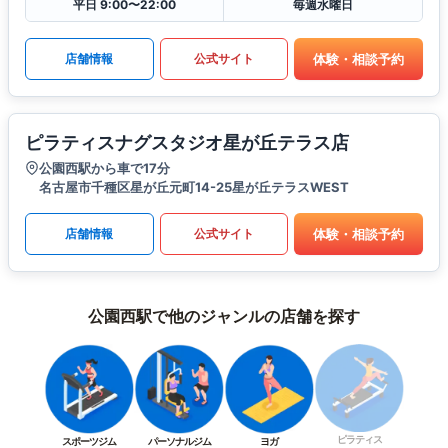
平日 9:00〜22:00
毎週水曜日
体験・相談予約
店舗情報
公式サイト
ピラティスナグスタジオ星が丘テラス店
公園西駅から車で17分
名古屋市千種区星が丘元町14-25星が丘テラスWEST
体験・相談予約
店舗情報
公式サイト
公園西駅で他のジャンルの店舗を探す
ピラティス
スポーツジム
パーソナルジム
ヨガ