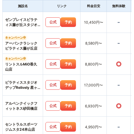
施設名
リンク
料金目安
無料体験
ゼンプレイスピラテ
-
公式
予約
10,450円〜
ィス藤が丘スタジオ
店
キャンペーン中
-
公式
予約
アーバンクラシック
8,580円〜
ピラティス藤が丘店
キャンペーン中
○
公式
予約
リントスルMiO香久
8,800円〜
山店
ピラティススタジオ
-
公式
予約
17,000円〜
デップRelively 星ヶ
丘店
アルペンクイックフ
○
公式
予約
6,930円〜
ィットネス砂田橋店
セントラルスポーツ
-
公式
予約
4,950円〜
ジムスタ24本山店