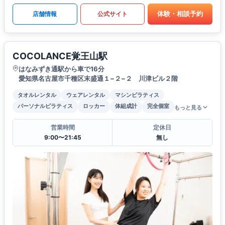
体験・相談予約
店舗情報
公式サイト
COCOLANCE覚王山駅
はなみずき通駅から車で16分
愛知県名古屋市千種区末盛通１−２−２ 川津ビル２階
タオルレンタル
ウェアレンタル
マシンピラティス
パーソナルピラティス
ロッカー
体組成計
完全個室
もっと見る
営業時間
定休日
9:00〜21:45
無し