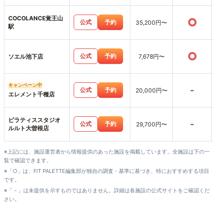
COCOLANCE覚王山
○
公式
予約
35,200円〜
駅
○
公式
予約
ソエル池下店
7,678円〜
キャンペーン中
-
公式
予約
20,000円〜
エレメント千種店
ピラティススタジオ
-
公式
予約
29,700円〜
ルルト大曽根店
※上記には、施設運営者から情報提供のあった施設を掲載しています。全施設は下の一
覧で確認できます。
※「○」は、FIT PALETTE編集部が独自の調査・基準に基づき、特におすすめする項目
です。
※「－」は未提供を示すものではありません。詳細は各施設の公式サイトをご確認くだ
さい。