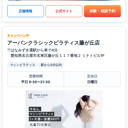
体験・相談予約
店舗情報
公式サイト
キャンペーン中
アーバンクラシックピラティス藤が丘店
はなみずき通駅から車で4分
愛知県名古屋市名東区藤が丘１１７番地２ ミナトビル1F
マシンピラティス
駅から5分以内
営業時間
定休日
平日 9:30〜21:30
日曜日