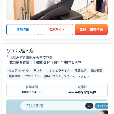
体験・相談予約
店舗情報
公式サイト
ソエル池下店
はなみずき通駅から車で17分
愛知県名古屋市千種区池下1丁目9-10橋本ビル2F
ウェアレンタル
サウナ
マシンピラティス
常温ヨガ
完全個室
無料体験
プロテイン
無料カウンセリング
もっと見る
営業時間
定休日
0:00〜24:00
年末年始を除き無休