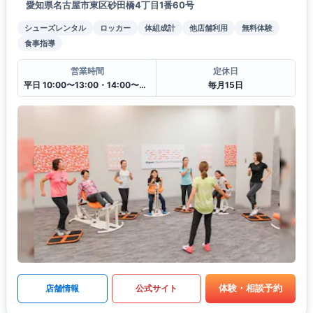
愛知県名古屋市東区砂田橋4丁目1番60号
シューズレンタル
ロッカー
体組成計
他店舗利用
無料体験
食事指導
営業時間
定休日
平日 10:00〜13:00・14:00〜20:30
毎月15日
体験・相談予約
店舗情報
公式サイト