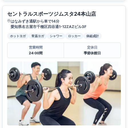
セントラルスポーツジムスタ24本山店
はなみずき通駅から車で14分
愛知県名古屋市千種区四谷通1-12ZAZビル3F
ホットヨガ
常温ヨガ
シャワー
ロッカー
体組成計
営業時間
定休日
24:00間
季節休館日