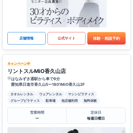
体験・相談予約
店舗情報
公式サイト
キャンペーン中
リントスルMiO香久山店
はなみずき通駅から車で9分
愛知県日進市香久山5ー1801MiO香久山2F
タオルレンタル
ウェアレンタル
マシンピラティス
グループピラティス
駐車場
他店舗利用
無料体験
営業時間
定休日
ー
毎週日曜日