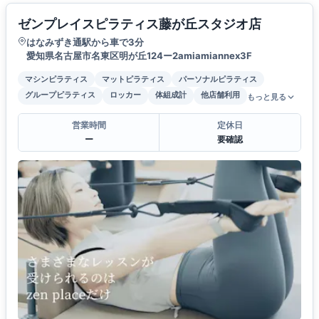
ゼンプレイスピラティス藤が丘スタジオ店
はなみずき通駅から車で3分
愛知県名古屋市名東区明が丘124ー2amiamiannex3F
マシンピラティス
マットピラティス
パーソナルピラティス
グループピラティス
ロッカー
体組成計
他店舗利用
もっと見る
営業時間
定休日
ー
要確認