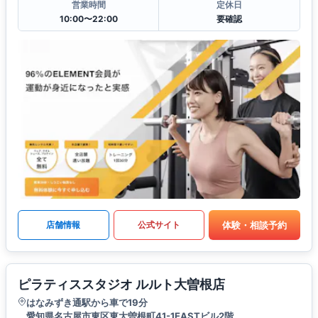
営業時間
定休日
10:00〜22:00
要確認
体験・相談予約
店舗情報
公式サイト
ピラティススタジオ ルルト大曽根店
はなみずき通駅から車で19分
愛知県名古屋市東区東大曽根町41-1EASTビル2階