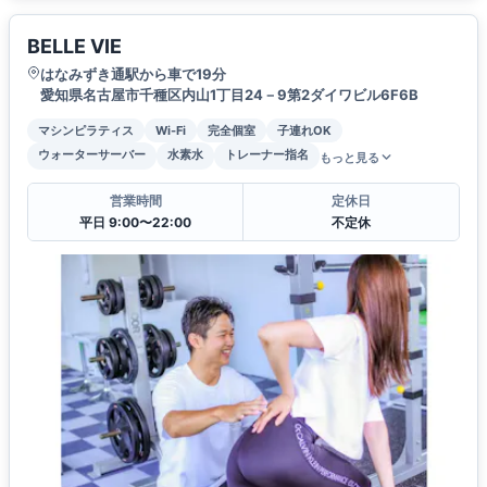
BELLE VIE
はなみずき通駅から車で19分
愛知県名古屋市千種区内山1丁目24－9第2ダイワビル6F6B
マシンピラティス
Wi-Fi
完全個室
子連れOK
ウォーターサーバー
水素水
トレーナー指名
もっと見る
営業時間
定休日
平日 9:00〜22:00
不定休