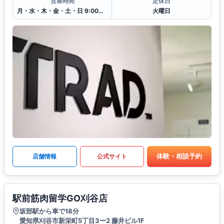
営業時間
定休日
月・水・木・金・土・日 9:00〜22:00(完全予約制)
火曜日
体験・相談予約
店舗情報
公式サイト
駅前筋肉留学GO刈谷店
坂部駅から車で18分
愛知県刈谷市新栄町5丁目3ー2 藤井ビル1F