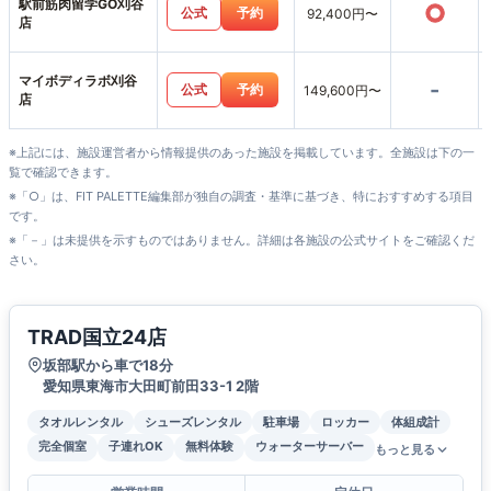
駅前筋肉留学GO刈谷
○
公式
予約
92,400円〜
店
マイボディラボ刈谷
-
公式
予約
149,600円〜
店
※上記には、施設運営者から情報提供のあった施設を掲載しています。全施設は下の一
覧で確認できます。
※「○」は、FIT PALETTE編集部が独自の調査・基準に基づき、特におすすめする項目
です。
※「－」は未提供を示すものではありません。詳細は各施設の公式サイトをご確認くだ
さい。
TRAD国立24店
坂部駅から車で18分
愛知県東海市大田町前田33-1 2階
タオルレンタル
シューズレンタル
駐車場
ロッカー
体組成計
完全個室
子連れOK
無料体験
ウォーターサーバー
もっと見る