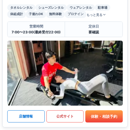
タオルレンタル
シューズレンタル
ウェアレンタル
駐車場
体組成計
子連れOK
無料体験
プロテイン
もっと見る
営業時間
定休日
7:00〜23:00(最終受付22:00)
要確認
体験・相談予約
店舗情報
公式サイト