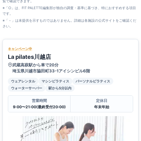
覧で確認できます。
※「○」は、FIT PALETTE編集部が独自の調査・基準に基づき、特におすすめする項目
です。
※「－」は未提供を示すものではありません。詳細は各施設の公式サイトをご確認くだ
さい。
キャンペーン中
La pilates川越店
武蔵高萩駅から車で20分
埼玉県川越市脇田町33-1アイシンビル6階
ウェアレンタル
マシンピラティス
パーソナルピラティス
ウォーターサーバー
駅から5分以内
営業時間
定休日
9:00〜21:00(最終受付20:00)
年末年始