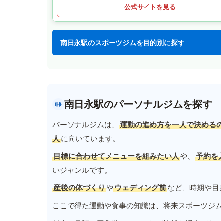
公式サイトを見る
南日永駅のスポーツジムを目的別に探す
南日永駅のパーソナルジムを探す
パーソナルジムは、
運動の進め方を一人で決める
人
に向いています。
目標に合わせてメニューを組みたい人
や、
予約を
いジャンルです。
産後の体づくり
や
ウェディング前
など、時期や目
ここで得た運動や食事の知識は、将来スポーツジ