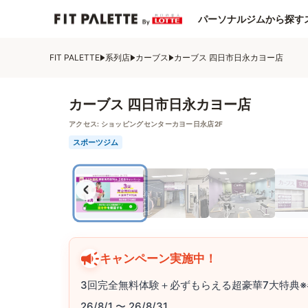
パーソナルジムから探す
FIT PALETTE
系列店
カーブス
カーブス 四日市日永カヨー店
カーブス 四日市日永カヨー店
アクセス:
ショッピングセンターカヨー日永店2F
スポーツジム
キャンペーン実施中！
3回完全無料体験＋必ずもらえる超豪華7大特典※
26/8/1 〜 26/8/31