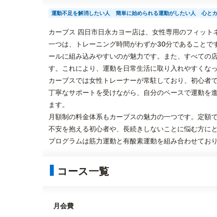
運動不足を解消したい人
簡単に始められる運動がしたい人
心と
カーブス 四日市日永カヨー店は、女性専用のフィット
一つは、トレーニング時間がわずか30分であることで
ールに組み込みやすいのが魅力です。また、すべての
す。これにより、運動を日常生活に取り入れやすくな
カーブスでは女性トレーナーが常駐しており、初心者
丁寧なサポートを受けながら、自分のペースで運動を
ます。
月額制の料金体系もカーブスの魅力の一つです。定額
不安を抱える初心者や、長続きしないことに悩む方に
プログラムは筋力運動と有酸素運動を組み合わせてお
コース一覧
月会費