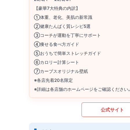
【豪華7大特典の内訳】
①体重、老化、美肌の新常識
②健康たんぱく質レシピ5選
③コーチが運動を丁寧にサポート
④痩せる食べ方ガイド
⑤おうちで簡単ストレッチガイド
⑥カロリー計算シート
⑦カーブスオリジナル壁紙
※各店先着20名限定
※詳細は各店舗のホームページをご確認ください
公式サイト