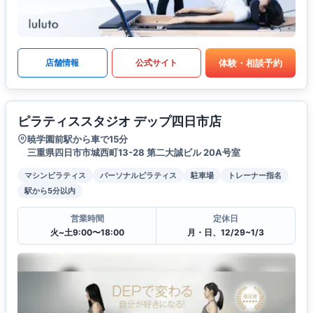
体験・相談予約
店舗情報
公式サイト
ピラティススタジオ デップ四日市店
暁学園前駅から車で15分
三重県四日市市城西町13-28 第二大誠ビル 20A号室
マシンピラティス
パーソナルピラティス
駐車場
トレーナー指名
駅から5分以内
営業時間
定休日
火~土9:00〜18:00
月・日、12/29~1/3