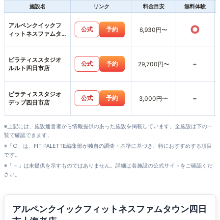
施設名
リンク
料金目安
無料体験
アルペンクイックフ
○
公式
予約
6,930円〜
ィットネスファムタ
ウン四日市上海老店
ピラティススタジオ
-
公式
予約
29,700円〜
ルルト四日市店
ピラティススタジオ
-
公式
予約
3,000円〜
デップ四日市店
※上記には、施設運営者から情報提供のあった施設を掲載しています。全施設は下の一
覧で確認できます。
※「○」は、FIT PALETTE編集部が独自の調査・基準に基づき、特におすすめする項目
です。
※「－」は未提供を示すものではありません。詳細は各施設の公式サイトをご確認くだ
さい。
アルペンクイックフィットネスファムタウン四日