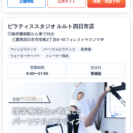
体験・相談予約
店舗情報
公式サイト
ピラティススタジオ ルルト四日市店
暁学園前駅から車で15分
三重県四日市市安島2丁目8-10フォレストヤスジマ1F
マシンピラティス
パーソナルピラティス
駐車場
ウォーターサーバー
トレーナー指名
営業時間
定休日
9:00〜21:00
要確認