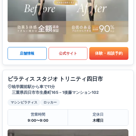
体験・相談予約
店舗情報
公式サイト
ピラティス スタジオ トリニティ四日市
暁学園前駅から車で11分
三重県四日市市生桑町165－1後藤マンション102
マシンピラティス
ロッカー
営業時間
定休日
9:00〜9:00
木曜日