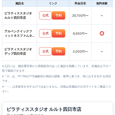
施設名
リンク
料金目安
無料体験
ピラティススタジオ
-
公式
予約
29,700円〜
ルルト四日市店
アルペンクイックフ
○
公式
予約
6,930円〜
ィットネスファムタ
ウン四日市上海老店
ピラティススタジオ
-
公式
予約
3,000円〜
デップ四日市店
※上記には、施設運営者から情報提供のあった施設を掲載しています。全施設は下の一
覧で確認できます。
※「○」は、FIT PALETTE編集部が独自の調査・基準に基づき、特におすすめする項目
です。
※「－」は未提供を示すものではありません。詳細は各施設の公式サイトをご確認くだ
さい。
ピラティススタジオ ルルト四日市店