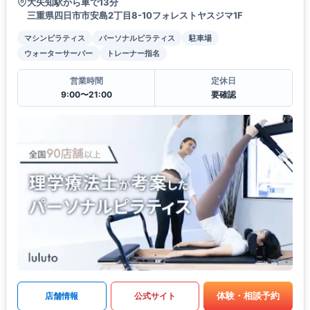
大矢知駅から車で13分
三重県四日市市安島2丁目8-10フォレストヤスジマ1F
マシンピラティス
パーソナルピラティス
駐車場
ウォーターサーバー
トレーナー指名
営業時間
定休日
9:00〜21:00
要確認
体験・相談予約
店舗情報
公式サイト