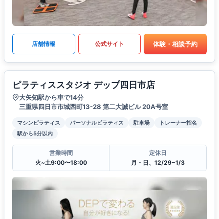
体験・相談予約
店舗情報
公式サイト
ピラティススタジオ デップ四日市店
大矢知駅から車で14分
三重県四日市市城西町13-28 第二大誠ビル 20A号室
マシンピラティス
パーソナルピラティス
駐車場
トレーナー指名
駅から5分以内
営業時間
定休日
火~土9:00〜18:00
月・日、12/29~1/3