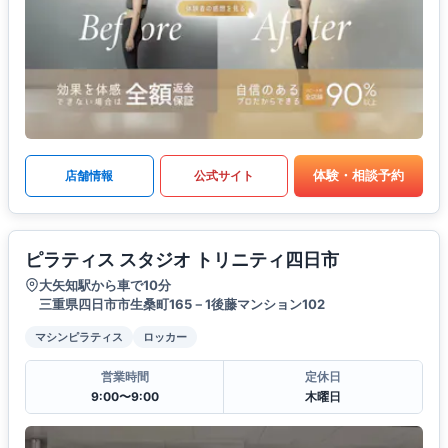
体験・相談予約
店舗情報
公式サイト
ピラティス スタジオ トリニティ四日市
大矢知駅から車で10分
三重県四日市市生桑町165－1後藤マンション102
マシンピラティス
ロッカー
営業時間
定休日
9:00〜9:00
木曜日