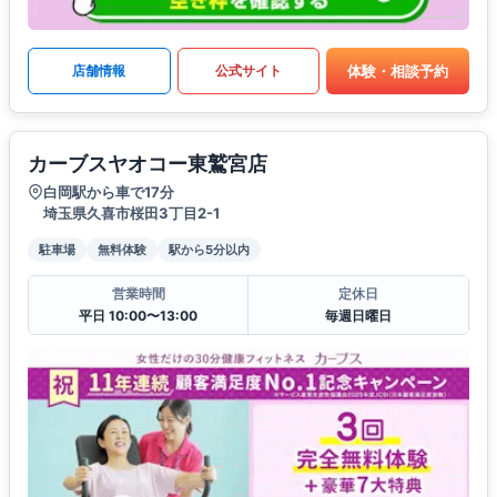
体験・相談予約
店舗情報
公式サイト
カーブスヤオコー東鷲宮店
白岡駅から車で17分
埼玉県久喜市桜田3丁目2-1
駐車場
無料体験
駅から5分以内
営業時間
定休日
平日 10:00〜13:00
毎週日曜日