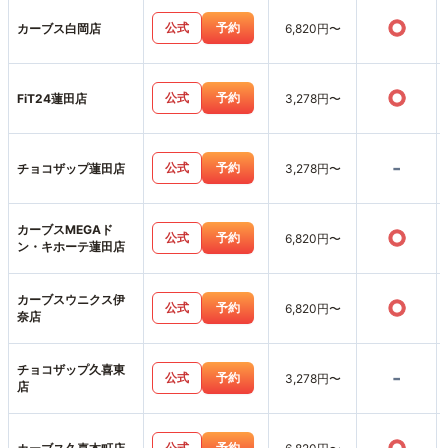
○
公式
予約
カーブス白岡店
6,820円〜
○
公式
予約
FiT24蓮田店
3,278円〜
-
公式
予約
チョコザップ蓮田店
3,278円〜
カーブスMEGAド
○
公式
予約
6,820円〜
ン・キホーテ蓮田店
カーブスウニクス伊
○
公式
予約
6,820円〜
奈店
チョコザップ久喜東
-
公式
予約
3,278円〜
店
公式
予約