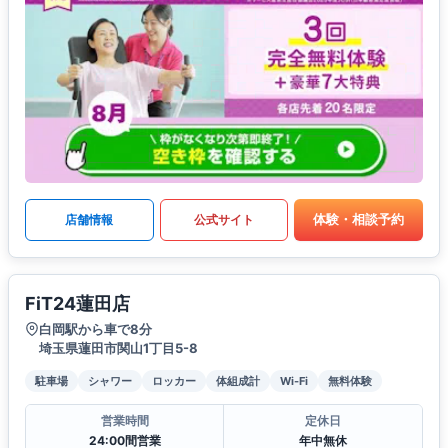
体験・相談予約
店舗情報
公式サイト
FiT24蓮田店
白岡駅から車で8分
埼玉県蓮田市関山1丁目5-8
駐車場
シャワー
ロッカー
体組成計
Wi-Fi
無料体験
営業時間
定休日
24:00間営業
年中無休