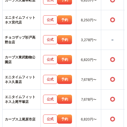
○
カーブス久喜本町店
6,820円〜
エニタイムフィット
○
公式
予約
8,250円〜
ネス宮代店
チョコザップ杉戸高
-
公式
予約
3,278円〜
野台店
カーブス東武動物公
○
公式
予約
6,820円〜
園店
エニタイムフィット
○
公式
予約
7,678円〜
ネス久喜店
エニタイムフィット
○
公式
予約
7,678円〜
ネス上尾平塚店
○
公式
予約
カーブス上尾原市店
6,820円〜