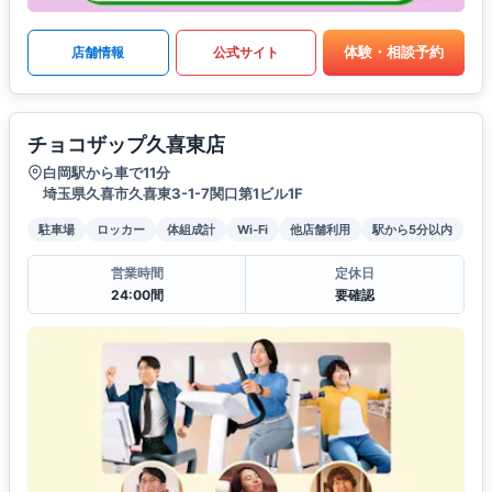
体験・相談予約
店舗情報
公式サイト
チョコザップ久喜東店
白岡駅から車で11分
埼玉県久喜市久喜東3-1-7関口第1ビル1F
駐車場
ロッカー
体組成計
Wi-Fi
他店舗利用
駅から5分以内
営業時間
定休日
24:00間
要確認