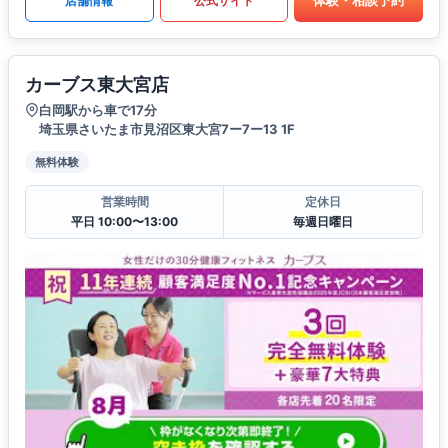
体験・相談予約
店舗情報
公式サイト
カーブス東大宮店
白岡駅から車で17分
埼玉県さいたま市見沼区東大宮7ー7ー13 1F
無料体験
営業時間
定休日
平日 10:00〜13:00
毎週日曜日