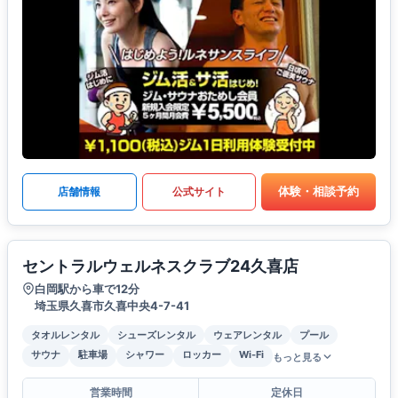
体験・相談予約
店舗情報
公式サイト
セントラルウェルネスクラブ24久喜店
白岡駅から車で12分
埼玉県久喜市久喜中央4-7-41
タオルレンタル
シューズレンタル
ウェアレンタル
プール
サウナ
駐車場
シャワー
ロッカー
Wi-Fi
もっと見る
営業時間
定休日