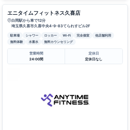
エニタイムフィットネス久喜店
白岡駅から車で12分
埼玉県久喜市久喜中央4-9-83てられすビル2F
駐車場
シャワー
ロッカー
Wi-Fi
完全個室
他店舗利用
無料体験
水素水
無料カウンセリング
営業時間
定休日
24:00間
定休日なし