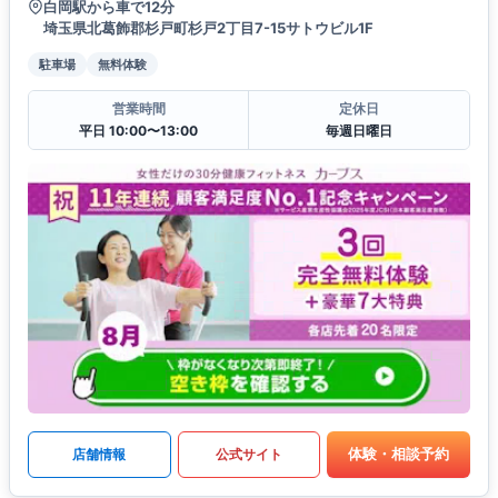
白岡駅から車で12分
埼玉県北葛飾郡杉戸町杉戸2丁目7-15サトウビル1F
駐車場
無料体験
営業時間
定休日
平日 10:00〜13:00
毎週日曜日
体験・相談予約
店舗情報
公式サイト