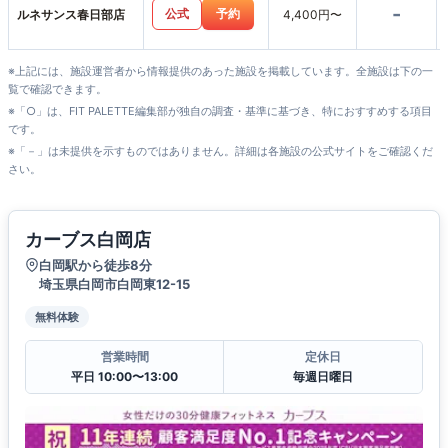
-
公式
予約
ルネサンス春日部店
4,400円〜
※上記には、施設運営者から情報提供のあった施設を掲載しています。全施設は下の一
覧で確認できます。
※「○」は、FIT PALETTE編集部が独自の調査・基準に基づき、特におすすめする項目
です。
※「－」は未提供を示すものではありません。詳細は各施設の公式サイトをご確認くだ
さい。
カーブス白岡店
白岡駅から徒歩8分
埼玉県白岡市白岡東12-15
無料体験
営業時間
定休日
平日 10:00〜13:00
毎週日曜日