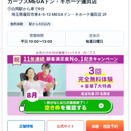
カーブスMEGAドン・キホーテ蓮田店
白岡駅から車で9分
埼玉県蓮田市東4-5-13 MEGAドン・キホーテ蓮田店 2F
無料体験
駅から5分以内
営業時間
定休日
平日 10:00〜13:00
毎週日曜日
体験・相談予約
店舗情報
公式サイト