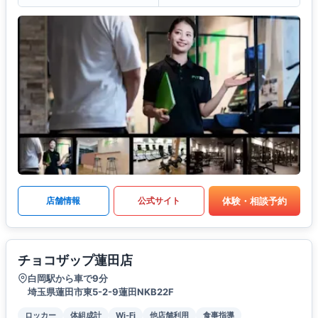
体験・相談予約
店舗情報
公式サイト
チョコザップ蓮田店
白岡駅から車で9分
埼玉県蓮田市東5-2-9蓮田NKB22F
ロッカー
体組成計
Wi-Fi
他店舗利用
食事指導