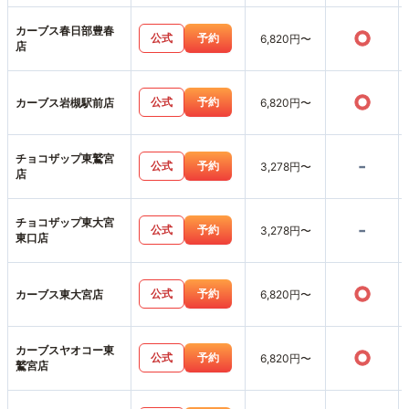
カーブス春日部豊春
○
公式
予約
6,820円〜
店
○
公式
予約
カーブス岩槻駅前店
6,820円〜
チョコザップ東鷲宮
-
公式
予約
3,278円〜
店
チョコザップ東大宮
-
公式
予約
3,278円〜
東口店
○
公式
予約
カーブス東大宮店
6,820円〜
カーブスヤオコー東
○
公式
予約
6,820円〜
鷲宮店