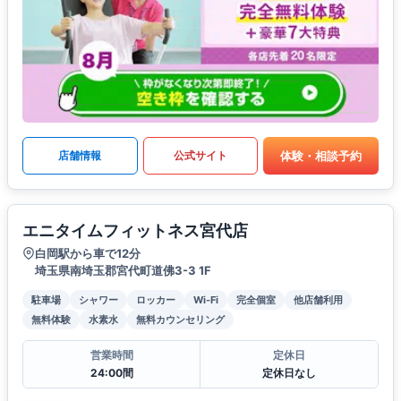
体験・相談予約
店舗情報
公式サイト
エニタイムフィットネス宮代店
白岡駅から車で12分
埼玉県南埼玉郡宮代町道佛3-3 1F
駐車場
シャワー
ロッカー
Wi-Fi
完全個室
他店舗利用
無料体験
水素水
無料カウンセリング
営業時間
定休日
24:00間
定休日なし