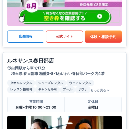
体験・相談予約
店舗情報
公式サイト
ルネサンス春日部店
白岡駅から車で17分
埼玉県 春日部市 粕壁3-8-1わいわい春日部パーク内4階
タオルレンタル
シューズレンタル
ウェアレンタル
レッスン振替可
キャンセル可
プール
サウナ
もっと見る
営業時間
定休日
月曜~木曜 10:00〜23:00
金曜日