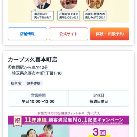
体験・相談予約
店舗情報
公式サイト
カーブス久喜本町店
白岡駅から車で12分
埼玉県久喜市本町1丁目1-16
駐車場
無料体験
営業時間
定休日
平日 10:00〜13:00
毎週日曜日