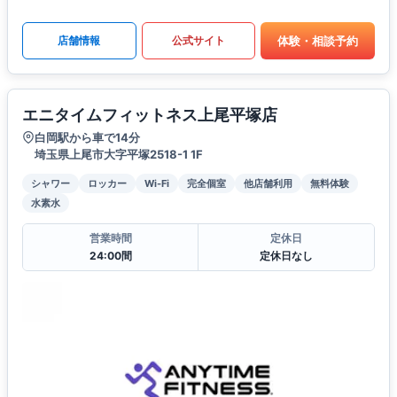
体験・相談予約
店舗情報
公式サイト
エニタイムフィットネス上尾平塚店
白岡駅から車で14分
埼玉県上尾市大字平塚2518-1 1F
シャワー
ロッカー
Wi-Fi
完全個室
他店舗利用
無料体験
水素水
営業時間
定休日
24:00間
定休日なし