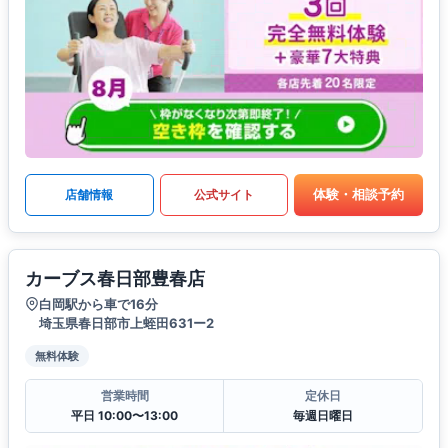
体験・相談予約
店舗情報
公式サイト
カーブス春日部豊春店
白岡駅から車で16分
埼玉県春日部市上蛭田631ー2
無料体験
営業時間
定休日
平日 10:00〜13:00
毎週日曜日