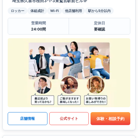
埼玉県久喜市桜田3-1-3東鷲宮駅前ビル1F
ロッカー
体組成計
Wi-Fi
他店舗利用
駅から5分以内
営業時間
定休日
24:00間
要確認
体験・相談予約
店舗情報
公式サイト