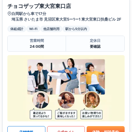
チョコザップ東大宮東口店
白岡駅から車で17分
埼玉県 さいたま市 見沼区東大宮5ー1ー1 東大宮東口扶桑ビル 2F
体組成計
Wi-Fi
他店舗利用
駅から5分以内
営業時間
定休日
24:00間
要確認