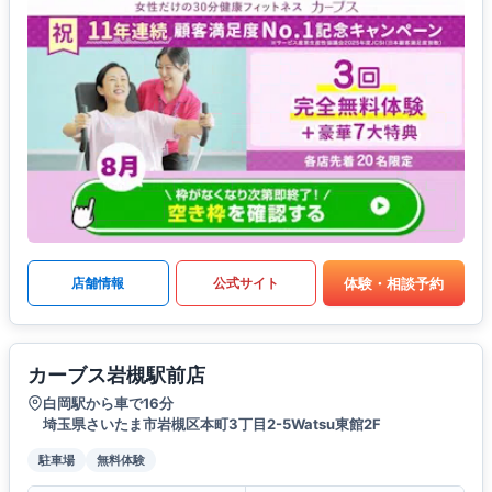
体験・相談予約
店舗情報
公式サイト
カーブス岩槻駅前店
白岡駅から車で16分
埼玉県さいたま市岩槻区本町3丁目2-5Watsu東館2F
駐車場
無料体験