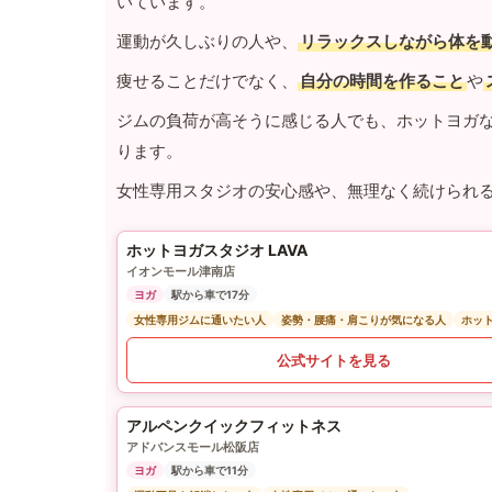
いています。
運動が久しぶりの人や、
リラックスしながら体を
痩せることだけでなく、
自分の時間を作ること
や
ジムの負荷が高そうに感じる人でも、ホットヨガ
ります。
女性専用スタジオの安心感や、無理なく続けられ
ホットヨガスタジオ LAVA
イオンモール津南店
ヨガ
駅から車で17分
女性専用ジムに通いたい人
姿勢・腰痛・肩こりが気になる人
ホッ
公式サイトを見る
アルペンクイックフィットネス
アドバンスモール松阪店
ヨガ
駅から車で11分