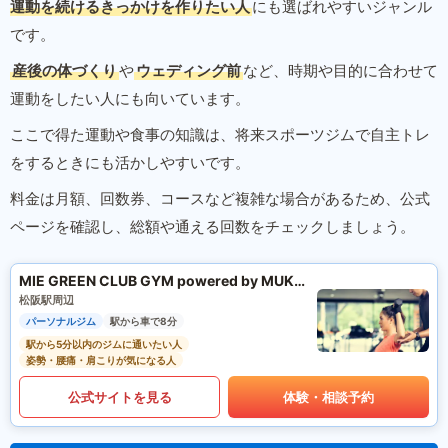
運動を続けるきっかけを作りたい人
にも選ばれやすいジャンル
です。
産後の体づくり
や
ウェディング前
など、時期や目的に合わせて
運動をしたい人にも向いています。
ここで得た運動や食事の知識は、将来スポーツジムで自主トレ
をするときにも活かしやすいです。
料金は月額、回数券、コースなど複雑な場合があるため、公式
ページを確認し、総額や通える回数をチェックしましょう。
MIE GREEN CLUB GYM powered by MUKTA
松阪駅周辺
パーソナルジム
駅から車で8分
駅から5分以内のジムに通いたい人
姿勢・腰痛・肩こりが気になる人
公式サイトを見る
体験・相談予約