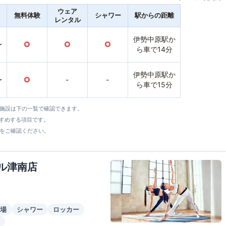
ウェア
無料体験
シャワー
駅からの距離
レンタル
伊勢中原駅か
〜
○
○
○
ら車で14分
伊勢中原駅か
〜
○
-
-
ら車で15分
全施設は下の一覧で確認できます。
すすめする項目です。
をご確認ください。
ール津南店
場
シャワー
ロッカー