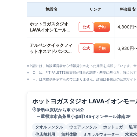
施設名
リンク
料金目安
ホットヨガスタジオ
4,800円
公式
予約
LAVAイオンモール津
南店
アルペンクイックフィ
6,930円
公式
予約
ットネスアドバンスモ
ール松阪店
※上記には、施設運営者から情報提供のあった施設を掲載しています。
※「○」は、FIT PALETTE編集部が独自の調査・基準に基づき、特にお
※「－」は未提供を示すものではありません。詳細は各施設の公式サイト
ホットヨガスタジオ LAVAイオンモ
伊勢中原駅から車で14分
三重県津市高茶屋小森町145イオンモール津南2F
タオルレンタル
ウェアレンタル
ホットヨガ
駐車
他店舗利用
無料体験
ミネラルウォーター
水素水