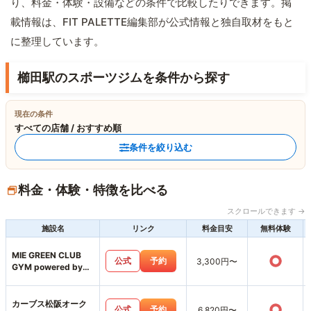
り、料金・体験・設備などの条件で比較したりできます。掲
載情報は、FIT PALETTE編集部が公式情報と独自取材をもと
に整理しています。
櫛田駅のスポーツジムを条件から探す
現在の条件
すべての店舗 / おすすめ順
条件を絞り込む
料金・体験・特徴を比べる
スクロールできます →
施設名
リンク
料金目安
無料体験
MIE GREEN CLUB
○
公式
予約
3,300円〜
GYM powered by
MUKTA
カーブス松阪オーク
○
公式
予約
6,820円〜