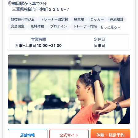
櫛田駅から車で7分
三重県松阪市下村町２２５６-７
競技特化型ジム
トレーナー固定制
駐車場
ロッカー
体組成計
完全個室
無料体験
プロテイン
トレーナー指名
もっと見る
営業時間
定休日
月曜~土曜日 10:00〜21:00
日曜日
体験・相談予約
店舗情報
公式サイト