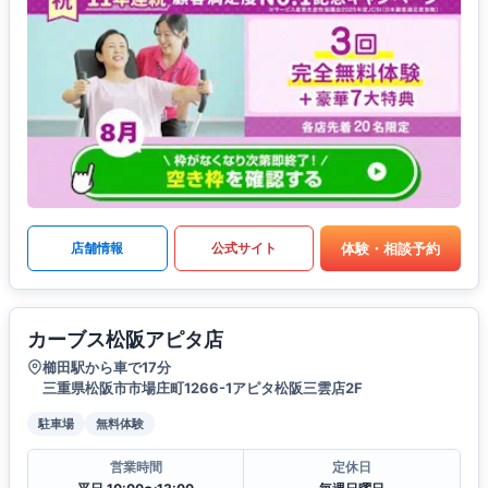
体験・相談予約
店舗情報
公式サイト
カーブス松阪アピタ店
櫛田駅から車で17分
三重県松阪市市場庄町1266-1アピタ松阪三雲店2F
駐車場
無料体験
営業時間
定休日