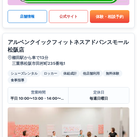
体験・相談予約
店舗情報
公式サイト
アルペンクイックフィットネスアドバンスモール
松阪店
櫛田駅から車で13分
三重県松阪市田村町235番地1
シューズレンタル
ロッカー
体組成計
他店舗利用
無料体験
食事指導
営業時間
定休日
平日 10:00〜13:00・14:00〜20:00
毎週日曜日