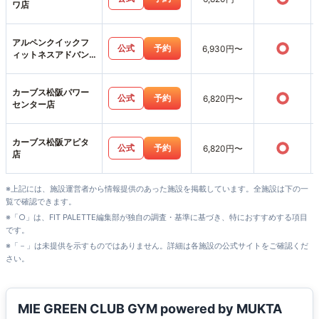
ワ店
アルペンクイックフ
○
公式
予約
6,930円〜
ィットネスアドバン
スモール松阪店
カーブス松阪パワー
○
公式
予約
6,820円〜
センター店
カーブス松阪アピタ
○
公式
予約
6,820円〜
店
※上記には、施設運営者から情報提供のあった施設を掲載しています。全施設は下の一
覧で確認できます。
※「○」は、FIT PALETTE編集部が独自の調査・基準に基づき、特におすすめする項目
です。
※「－」は未提供を示すものではありません。詳細は各施設の公式サイトをご確認くだ
さい。
MIE GREEN CLUB GYM powered by MUKTA