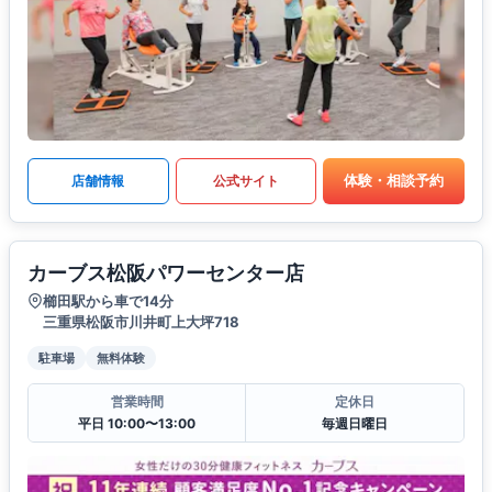
体験・相談予約
店舗情報
公式サイト
カーブス松阪パワーセンター店
櫛田駅から車で14分
三重県松阪市川井町上大坪718
駐車場
無料体験
営業時間
定休日
平日 10:00〜13:00
毎週日曜日