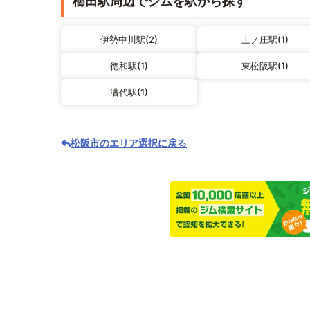
櫛田駅周辺でジムを駅から探す
伊勢中川駅(2)
上ノ庄駅(1)
徳和駅(1)
東松阪駅(1)
漕代駅(1)
松阪市のエリア選択に戻る