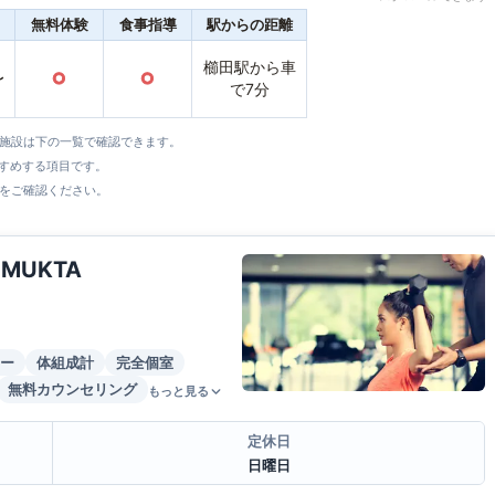
無料体験
食事指導
駅からの距離
櫛田駅から車
〜
○
○
で7分
全施設は下の一覧で確認できます。
すすめする項目です。
をご確認ください。
y MUKTA
ー
体組成計
完全個室
無料カウンセリング
もっと見る
定休日
日曜日