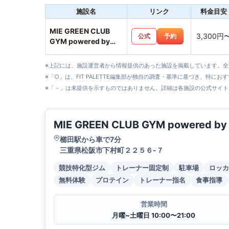
施設名
リンク
料金目安
MIE GREEN CLUB
3,300円
公式
予約
GYM powered by
MUKTA
※上記には、施設運営者から情報提供のあった施設を掲載しています。
※「○」は、FIT PALETTE編集部が独自の調査・基準に基づき、特にお
※「－」は未提供を示すものではありません。詳細は各施設の公式サイト
MIE GREEN CLUB GYM powered b
櫛田駅から車で7分
三重県松阪市下村町２２５６-７
競技特化型ジム
トレーナー固定制
駐車場
ロッカ
無料体験
プロテイン
トレーナー指名
食事指導
営業時間
月曜~土曜日 10:00〜21:00