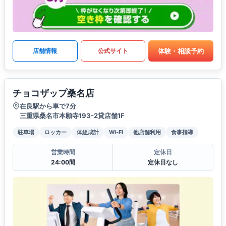
体験・相談予約
店舗情報
公式サイト
チョコザップ桑名店
在良駅から車で7分
三重県桑名市本願寺193-2貸店舗1F
駐車場
ロッカー
体組成計
Wi-Fi
他店舗利用
食事指導
営業時間
定休日
24:00間
定休日なし