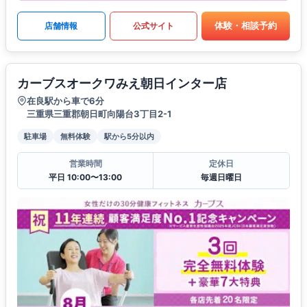
体験・相談予約
店舗情報
公式サイト
カーブスオークワみえ朝日インター店
在良駅から車で6分
三重県三重郡朝日町向陽台3丁目2-1
駐車場
無料体験
駅から5分以内
営業時間
定休日
平日 10:00〜13:00
毎週日曜日