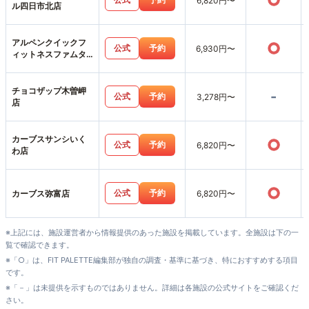
○
6,820円〜
ル四日市北店
アルペンクイックフ
○
公式
予約
6,930円〜
ィットネスファムタ
ウン四日市上海老店
チョコザップ木曽岬
-
公式
予約
3,278円〜
店
カーブスサンシいく
○
公式
予約
6,820円〜
わ店
○
公式
予約
カーブス弥富店
6,820円〜
※上記には、施設運営者から情報提供のあった施設を掲載しています。全施設は下の一
覧で確認できます。
※「○」は、FIT PALETTE編集部が独自の調査・基準に基づき、特におすすめする項目
です。
※「－」は未提供を示すものではありません。詳細は各施設の公式サイトをご確認くだ
さい。