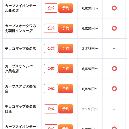
カーブスイオンモー
○
公式
予約
6,820円〜
ル桑名店
カーブスオークワみ
○
公式
予約
6,820円〜
え朝日インター店
-
公式
予約
チョコザップ桑名店
3,278円〜
カーブスサンシパー
○
公式
予約
6,820円〜
ク桑名店
カーブスアピタ桑名
○
公式
予約
6,820円〜
店
チョコザップ桑名東
-
公式
予約
3,278円〜
口店
カーブスイオンモー
公式
予約