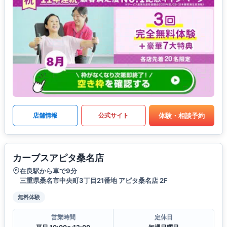
体験・相談予約
店舗情報
公式サイト
カーブスアピタ桑名店
在良駅から車で9分
三重県桑名市中央町3丁目21番地 アピタ桑名店 2F
無料体験
営業時間
定休日