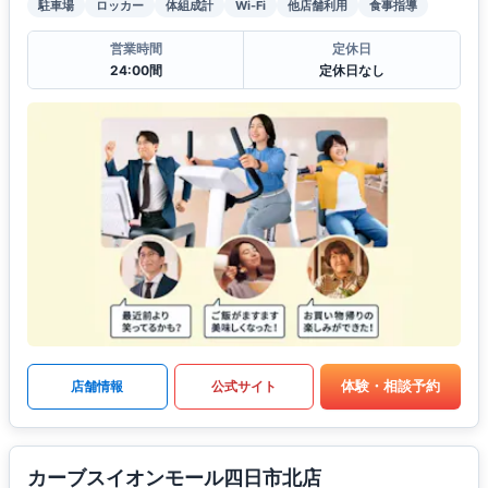
駐車場
ロッカー
体組成計
Wi-Fi
他店舗利用
食事指導
営業時間
定休日
24:00間
定休日なし
体験・相談予約
店舗情報
公式サイト
カーブスイオンモール四日市北店