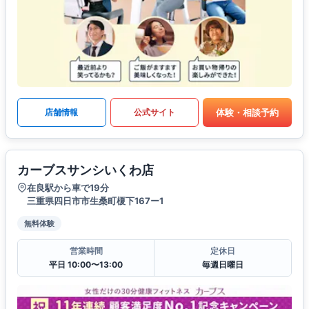
体験・相談予約
店舗情報
公式サイト
カーブスサンシいくわ店
在良駅から車で19分
三重県四日市市生桑町榎下167ー1
無料体験
営業時間
定休日
平日 10:00〜13:00
毎週日曜日