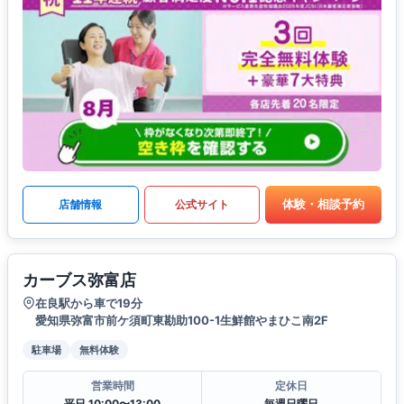
体験・相談予約
店舗情報
公式サイト
カーブス弥富店
在良駅から車で19分
愛知県弥富市前ケ須町東勘助100-1生鮮館やまひこ南2F
駐車場
無料体験
営業時間
定休日
平日 10:00〜13:00
毎週日曜日