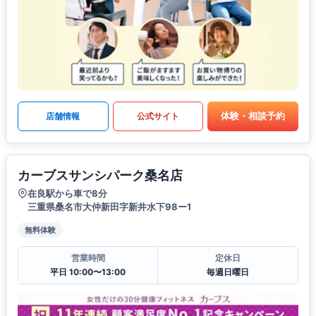
体験・相談予約
店舗情報
公式サイト
カーブスサンシパーク桑名店
在良駅から車で8分
三重県桑名市大仲新田字新井水下98ー1
無料体験
営業時間
定休日
平日 10:00〜13:00
毎週日曜日