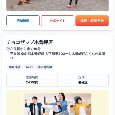
体験・相談予約
店舗情報
公式サイト
チョコザップ木曽岬店
在良駅から車で18分
三重県 桑名郡木曽岬町 大字和泉303ー3 木曽岬町さくら作業場
1F
体組成計
Wi-Fi
他店舗利用
営業時間
定休日
24:00間
要確認