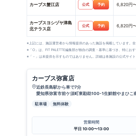
カーブス蟹江店
6,820円
公式
予約
カーブスヨシヅヤ津島
6,820円
公式
予約
北テラス店
※上記には、施設運営者から情報提供のあった施設を掲載しています。
※「○」は、FIT PALETTE編集部が独自の調査・基準に基づき、特にお
※「－」は未提供を示すものではありません。詳細は各施設の公式サイト
カーブス弥富店
近鉄長島駅から車で7分
愛知県弥富市前ケ須町東勘助100-1生鮮館やまひこ南
駐車場
無料体験
営業時間
平日 10:00〜13:00