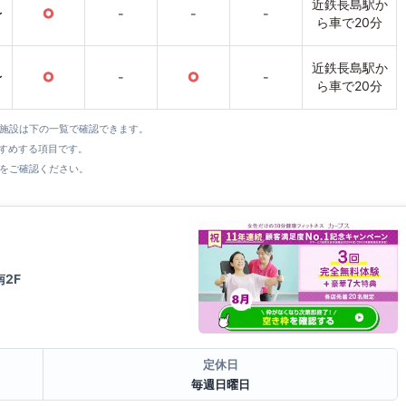
近鉄長島駅か
〜
○
-
-
-
ら車で20分
近鉄長島駅か
〜
○
-
○
-
ら車で20分
全施設は下の一覧で確認できます。
すすめする項目です。
をご確認ください。
2F
定休日
毎週日曜日