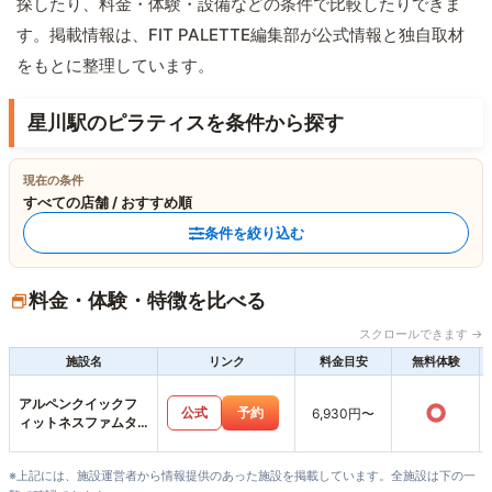
探したり、料金・体験・設備などの条件で比較したりできま
す。掲載情報は、FIT PALETTE編集部が公式情報と独自取材
をもとに整理しています。
星川駅のピラティスを条件から探す
現在の条件
すべての店舗 / おすすめ順
条件を絞り込む
料金・体験・特徴を比べる
スクロールできます →
施設名
リンク
料金目安
無料体験
アルペンクイックフ
○
公式
予約
6,930円〜
ィットネスファムタ
ウン四日市上海老店
※上記には、施設運営者から情報提供のあった施設を掲載しています。全施設は下の一