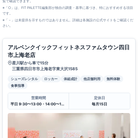
覧で確認できます。
※「○」は、FIT PALETTE編集部が独自の調査・基準に基づき、特におすすめする項目
です。
※「－」は未提供を示すものではありません。詳細は各施設の公式サイトをご確認くだ
さい。
アルペンクイックフィットネスファムタウン四日
市上海老店
星川駅から車で15分
三重県四日市市上海老字東大沢1585
シューズレンタル
ロッカー
体組成計
他店舗利用
無料体験
食事指導
営業時間
定休日
平日 9:30〜13:00・14:00〜19:30
毎月15日