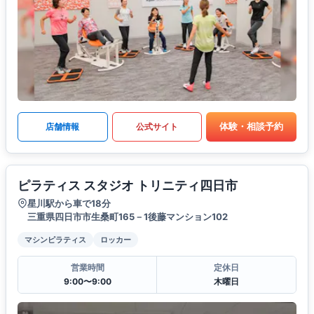
体験・相談予約
店舗情報
公式サイト
ピラティス スタジオ トリニティ四日市
星川駅から車で18分
三重県四日市市生桑町165－1後藤マンション102
マシンピラティス
ロッカー
営業時間
定休日
9:00〜9:00
木曜日