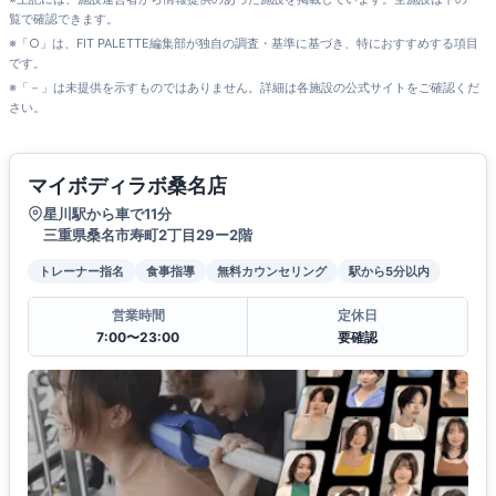
覧で確認できます。
※「○」は、FIT PALETTE編集部が独自の調査・基準に基づき、特におすすめする項目
です。
※「－」は未提供を示すものではありません。詳細は各施設の公式サイトをご確認くだ
さい。
マイボディラボ桑名店
星川駅から車で11分
三重県桑名市寿町2丁目29ー2階
トレーナー指名
食事指導
無料カウンセリング
駅から5分以内
営業時間
定休日
7:00〜23:00
要確認