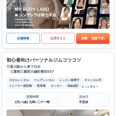
体験・相談予約
店舗情報
公式サイト
初心者向けパーソナルジムコツコツ
星川駅から車で12分
三重県三重郡川越町豊田937
タオルレンタル
ウェアレンタル
レッスン振替可
キャンセル可
トレーナー固定制
駐車場
ロッカー
体組成計
もっと見る
営業時間
定休日
(月)~(金) 九時~二十一時
不定休