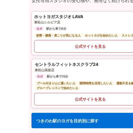
女性専用スタジオの安心感や、無理なく続けられ
ホットヨガスタジオ LAVA
東松山シルピア店
ヨガ
駅から車で8分
姿勢・腰痛・肩こりが気になる人
ホットヨガを始めたい人
ストレ
公式サイトを見る
セントラルフィットネスクラブ24
東松山高坂店
ヨガ
駅から車で15分
プール付きジムに通いたい人
隙間時間を活用したい人
運動不足を
グループレッスンで始めたい人
公式サイトを見る
つきのわ駅のヨガを目的別に探す