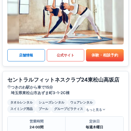
体験・相談予約
店舗情報
公式サイト
セントラルフィットネスクラブ24東松山高坂店
つきのわ駅から車で15分
埼玉県東松山市あずま町3-1-2C棟
タオルレンタル
シューズレンタル
ウェアレンタル
スイミング用品
プール
グループピラティス
もっと見る
営業時間
定休日
24:00間
毎週木曜日