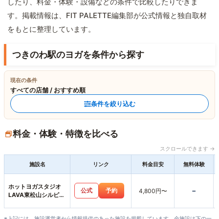
したり、料金・体験・設備などの条件で比較したりできま
す。掲載情報は、FIT PALETTE編集部が公式情報と独自取材
をもとに整理しています。
つきのわ駅のヨガを条件から探す
現在の条件
すべての店舗 / おすすめ順
条件を絞り込む
料金・体験・特徴を比べる
スクロールできます →
施設名
リンク
料金目安
無料体験
ホットヨガスタジオ
-
公式
予約
4,800円〜
LAVA東松山シルピア
店
※上記には、施設運営者から情報提供のあった施設を掲載しています。全施設は下の一