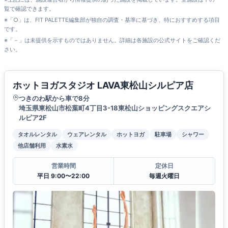
覧で確認できます。
※「○」は、FIT PALETTE編集部が独自の調査・基準に基づき、特におすすめする項目
です。
※「－」は未提供を示すものではありません。詳細は各施設の公式サイトをご確認くだ
さい。
ホットヨガスタジオ LAVA東松山シルピア店
つきのわ駅から車で8分
埼玉県東松山市松葉町4丁目3-18東松山ショッピングスクエアシ
ルピア2F
タオルレンタル
ウェアレンタル
ホットヨガ
駐車場
シャワー
他店舗利用
水素水
営業時間
定休日
平日 9:00〜22:00
毎週火曜日