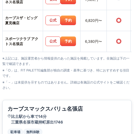
ネス名張店
カーブスザ・ビッグ
○
公式
予約
6,820円〜
夏見橋店
スポーツクラブ アク
○
公式
予約
6,380円〜
トス名張店
※上記には、施設運営者から情報提供のあった施設を掲載しています。全施設は下の一
覧で確認できます。
※「○」は、FIT PALETTE編集部が独自の調査・基準に基づき、特におすすめする項目
です。
※「－」は未提供を示すものではありません。詳細は各施設の公式サイトをご確認くだ
さい。
カーブスマックスバリュ名張店
比土駅から車で14分
三重県名張市蔵持町原出1746
駐車場
無料体験