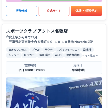
体験・相談予約
店舗情報
公式サイト
スポーツクラブ アクトス名張店
比土駅から車で17分
三重県名張市希央台５番町１９-１９ １９番地 Navarie 2階
タオルレンタル
プール
サウナ
スタジオレッスン
駐車場
シャワー
ロッカー
体組成計
Wi-Fi
他店舗利用
もっと見る
営業時間
定休日
・平日 10:00〜23:00
・毎週木曜日