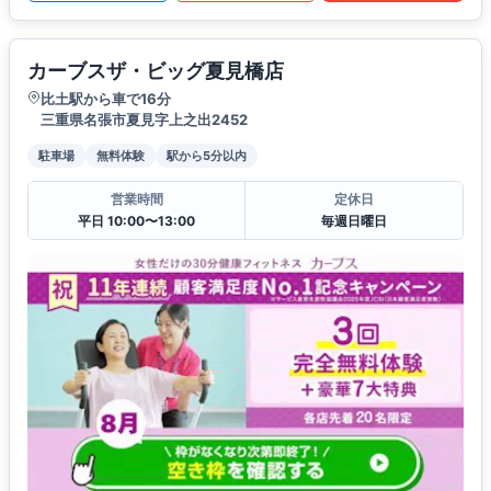
カーブスザ・ビッグ夏見橋店
比土駅から車で16分
三重県名張市夏見字上之出2452
駐車場
無料体験
駅から5分以内
営業時間
定休日
平日 10:00〜13:00
毎週日曜日