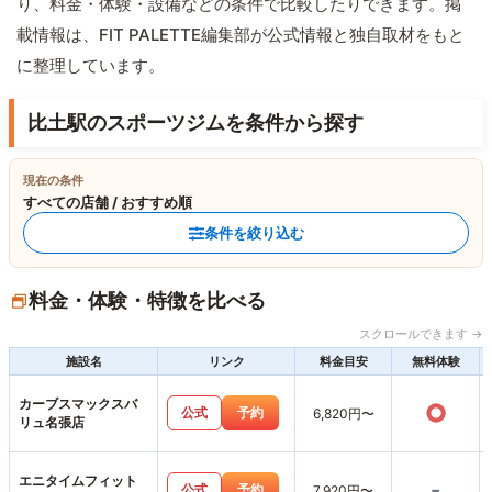
り、料金・体験・設備などの条件で比較したりできます。掲
載情報は、FIT PALETTE編集部が公式情報と独自取材をもと
に整理しています。
比土駅のスポーツジムを条件から探す
現在の条件
すべての店舗 / おすすめ順
条件を絞り込む
料金・体験・特徴を比べる
スクロールできます →
施設名
リンク
料金目安
無料体験
カーブスマックスバ
○
公式
予約
6,820円〜
リュ名張店
エニタイムフィット
-
公式
予約
7,920円〜