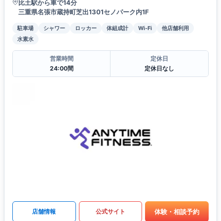
比土駅から車で14分
三重県名張市蔵持町芝出1301セノパーク内1F
駐車場
シャワー
ロッカー
体組成計
Wi-Fi
他店舗利用
水素水
営業時間
定休日
24:00間
定休日なし
体験・相談予約
店舗情報
公式サイト